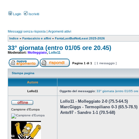
Login
Iscriviti
Messaggi senza risposta
|
Argomenti attivi
Indice
»
Fantacalcio e affini
»
FantaLastButNotLeast 2025-2026
33° giornata (entro 01/05 ore 20.45)
Moderatori:
Molleggiato
,
Lollo11
Pagina
1
di
1
[ 1 messaggio ]
Stampa pagina
Autore
Lollo11
Oggetto del messaggio:
33° giornata (entro 01/05 ore
Lollo11 - Molleggiato 2-0 (75.5-64.5)
MarcGiggs - Termopiliano 0-3 (65.5-78.5)
Campione d'Europa
Anto97 - Sandro 1-1 (70.5-68)