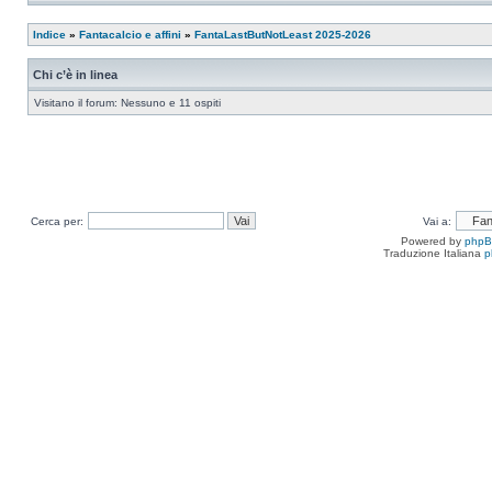
Indice
»
Fantacalcio e affini
»
FantaLastButNotLeast 2025-2026
Chi c’è in linea
Visitano il forum: Nessuno e 11 ospiti
Cerca per:
Vai a:
Powered by
php
Traduzione Italiana
p