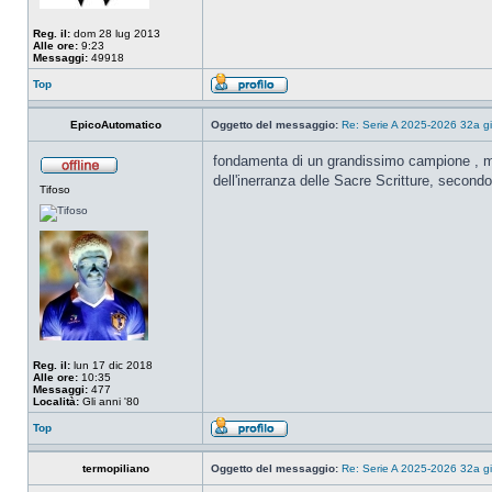
Reg. il:
dom 28 lug 2013
Alle ore:
9:23
Messaggi:
49918
Top
EpicoAutomatico
Oggetto del messaggio:
Re: Serie A 2025-2026 32a gi
fondamenta di un grandissimo campione , mi 
dell'inerranza delle Sacre Scritture, secondo i
Tifoso
Reg. il:
lun 17 dic 2018
Alle ore:
10:35
Messaggi:
477
Località:
Gli anni '80
Top
termopiliano
Oggetto del messaggio:
Re: Serie A 2025-2026 32a gi