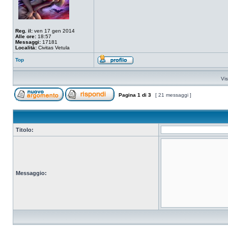
Reg. il:
ven 17 gen 2014
Alle ore:
18:57
Messaggi:
17181
Località:
Civitas Vetula
Top
Vis
Pagina
1
di
3
[ 21 messaggi ]
Titolo:
Messaggio: