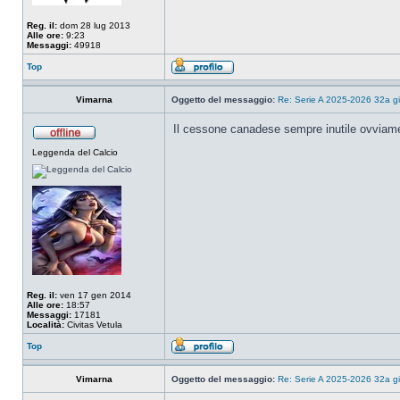
Reg. il:
dom 28 lug 2013
Alle ore:
9:23
Messaggi:
49918
Top
Vimarna
Oggetto del messaggio:
Re: Serie A 2025-2026 32a gi
Il cessone canadese sempre inutile ovviam
Leggenda del Calcio
Reg. il:
ven 17 gen 2014
Alle ore:
18:57
Messaggi:
17181
Località:
Civitas Vetula
Top
Vimarna
Oggetto del messaggio:
Re: Serie A 2025-2026 32a gi