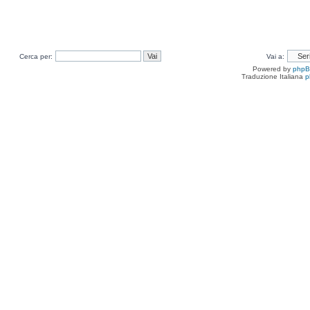
Cerca per:
Vai a:
Powered by
php
Traduzione Italiana
p