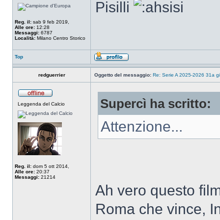
Pisilli
Reg. il:
sab 9 feb 2019,
Alle ore:
12:28
Messaggi:
6787
Località:
Milano Centro Storico
Top
redguerrier
Oggetto del messaggio:
Re: Serie A 2025-2026 31a gi
Supercì ha scritto:
Leggenda del Calcio
Attenzione...
Reg. il:
dom 5 ott 2014,
Alle ore:
20:37
Messaggi:
21214
Ah vero questo film 
Roma che vince, I