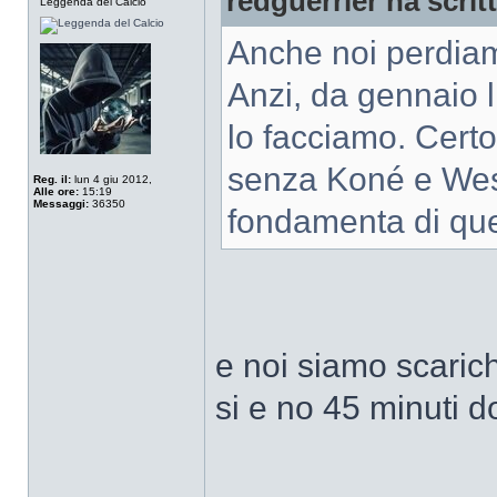
redguerrier ha scrit
Leggenda del Calcio
Anche noi perdiamo 
Anzi, da gennaio l
lo facciamo. Cert
senza Koné e Wesl
Reg. il:
lun 4 giu 2012,
Alle ore:
15:19
Messaggi:
36350
fondamenta di que
e noi siamo scarich
si e no 45 minuti do