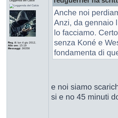
redguerrier ha scrit
Leggenda del Calcio
Anche noi perdiamo 
Anzi, da gennaio l
lo facciamo. Cert
senza Koné e Wesl
Reg. il:
lun 4 giu 2012,
Alle ore:
15:19
Messaggi:
36358
fondamenta di que
e noi siamo scarich
si e no 45 minuti do