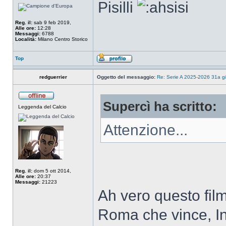
Pisilli
Reg. il:
sab 9 feb 2019,
Alle ore:
12:28
Messaggi:
6788
Località:
Milano Centro Storico
Top
redguerrier
Oggetto del messaggio:
Re: Serie A 2025-2026 31a gi
Supercì ha scritto:
Leggenda del Calcio
Attenzione...
Reg. il:
dom 5 ott 2014,
Alle ore:
20:37
Messaggi:
21223
Ah vero questo film 
Roma che vince, I