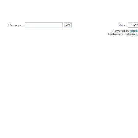
Cerca per:
Vai a:
Powered by
php
Traduzione Italiana
p