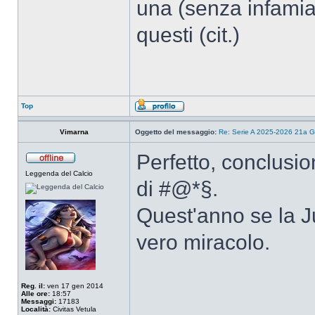
una (senza infamia
questi (cit.)
Top
Vimarna
Oggetto del messaggio:
Re: Serie A 2025-2026 21a G
Perfetto, conclusio
Leggenda del Calcio
di #@*§.
Quest'anno se la J
vero miracolo.
Reg. il:
ven 17 gen 2014
Alle ore:
18:57
Messaggi:
17183
Località:
Civitas Vetula