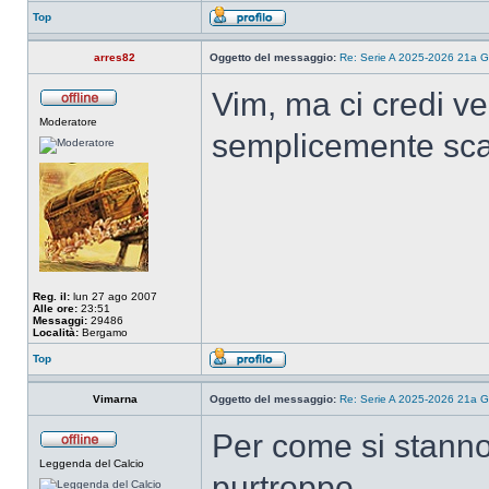
Top
arres82
Oggetto del messaggio:
Re: Serie A 2025-2026 21a G
Vim, ma ci credi ve
Moderatore
semplicemente scara
Reg. il:
lun 27 ago 2007
Alle ore:
23:51
Messaggi:
29486
Località:
Bergamo
Top
Vimarna
Oggetto del messaggio:
Re: Serie A 2025-2026 21a G
Per come si stanno
Leggenda del Calcio
purtroppo.