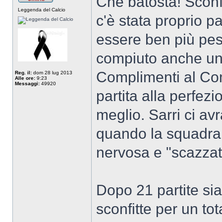
Che batosta! Sconf
Leggenda del Calcio
c'è stata proprio p
essere ben più pesa
compiuto anche un 
Complimenti al Co
Reg. il:
dom 28 lug 2013
Alle ore:
9:23
Messaggi:
49920
partita alla perfez
meglio. Sarri ci av
quando la squadra 
nervosa e "scazzat
Dopo 21 partite sia
sconfitte per un tot