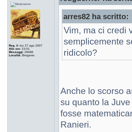
arres82 ha scritto:
Vim, ma ci credi 
semplicemente sca
Reg. il:
lun 27 ago 2007
Alle ore:
23:51
ridicolo?
Messaggi:
29486
Località:
Bergamo
Anche lo scorso a
su quanto la Juve
fosse matematicam
Ranieri.