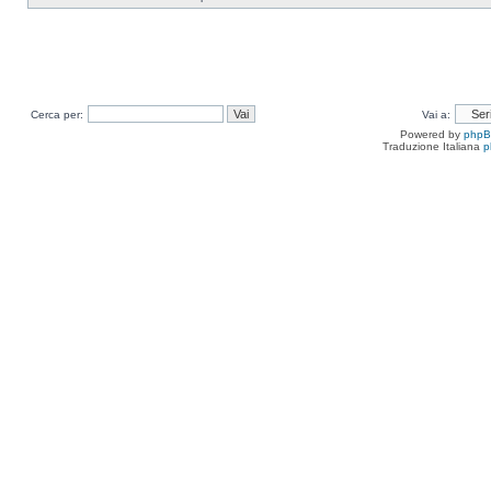
Cerca per:
Vai a:
Powered by
php
Traduzione Italiana
p