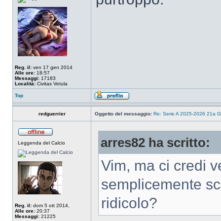
Reg. il:
ven 17 gen 2014
Alle ore:
18:57
Messaggi:
17183
Località:
Civitas Vetula
Top
redguerrier
Oggetto del messaggio:
Re: Serie A 2025-2026 21a G
arres82 ha scritto:
Leggenda del Calcio
Vim, ma ci credi v
semplicemente scar
ridicolo?
Reg. il:
dom 5 ott 2014,
Alle ore:
20:37
Messaggi:
21225