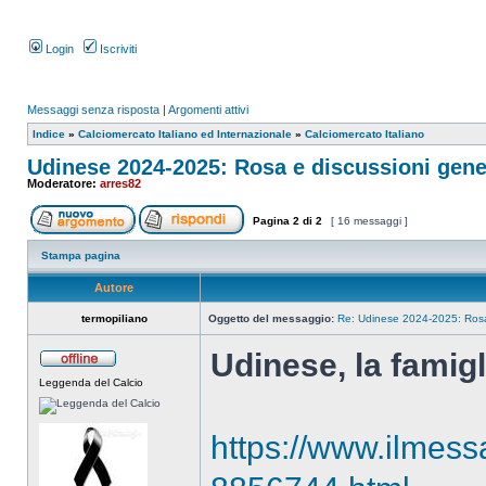
Login
Iscriviti
Messaggi senza risposta
|
Argomenti attivi
Indice
»
Calciomercato Italiano ed Internazionale
»
Calciomercato Italiano
Udinese 2024-2025: Rosa e discussioni gene
Moderatore:
arres82
Pagina
2
di
2
[ 16 messaggi ]
Stampa pagina
Autore
termopiliano
Oggetto del messaggio:
Re: Udinese 2024-2025: Rosa 
Udinese, la famigl
Leggenda del Calcio
https://www.ilmess