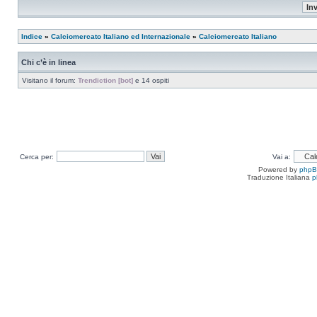
Indice
»
Calciomercato Italiano ed Internazionale
»
Calciomercato Italiano
Chi c’è in linea
Visitano il forum:
Trendiction [bot]
e 14 ospiti
Cerca per:
Vai a:
Powered by
php
Traduzione Italiana
p