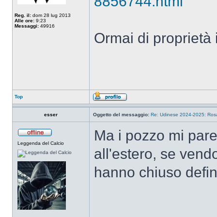
8856744.html
Reg. il:
dom 28 lug 2013
Alle ore:
9:23
Messaggi:
49916
Ormai di proprietà 
Top
esser
Oggetto del messaggio:
Re: Udinese 2024-2025: Rosa 
Ma i pozzo mi pare
Leggenda del Calcio
all'estero, se vend
hanno chiuso defin