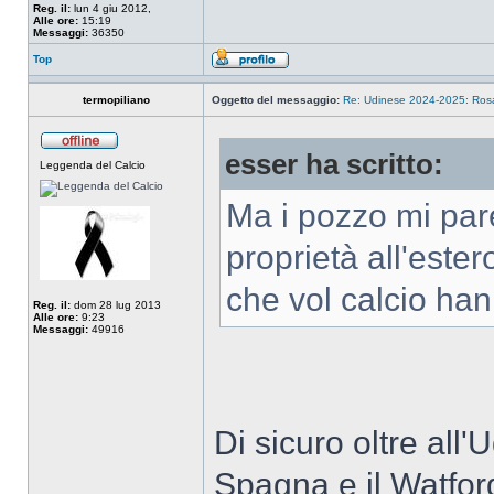
Reg. il:
lun 4 giu 2012,
Alle ore:
15:19
Messaggi:
36350
Top
termopiliano
Oggetto del messaggio:
Re: Udinese 2024-2025: Rosa 
esser ha scritto:
Leggenda del Calcio
Ma i pozzo mi par
proprietà all'ester
che vol calcio han
Reg. il:
dom 28 lug 2013
Alle ore:
9:23
Messaggi:
49916
Di sicuro oltre all
Spagna e il Watford