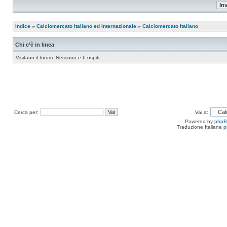
Indice
»
Calciomercato Italiano ed Internazionale
»
Calciomercato Italiano
Chi c’è in linea
Visitano il forum: Nessuno e 6 ospiti
Cerca per:
Vai a:
Powered by
php
Traduzione Italiana
p