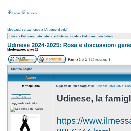
Login
Iscriviti
Messaggi senza risposta
|
Argomenti attivi
Indice
»
Calciomercato Italiano ed Internazionale
»
Calciomercato Italiano
Udinese 2024-2025: Rosa e discussioni gene
Moderatore:
arres82
Pagina
2
di
2
[ 16 messaggi ]
Stampa pagina
Autore
termopiliano
Oggetto del messaggio:
Re: Udinese 2024-2025: Rosa 
Udinese, la famigl
Leggenda del Calcio
https://www.ilmess