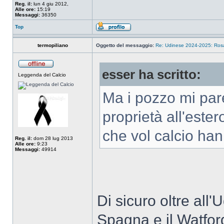
Reg. il:
lun 4 giu 2012,
Alle ore:
15:19
Messaggi:
36350
Top
termopiliano
Oggetto del messaggio:
Re: Udinese 2024-2025: Rosa 
esser ha scritto:
Leggenda del Calcio
Ma i pozzo mi par
proprietà all'ester
che vol calcio han
Reg. il:
dom 28 lug 2013
Alle ore:
9:23
Messaggi:
49914
Di sicuro oltre all
Spagna e il Watford