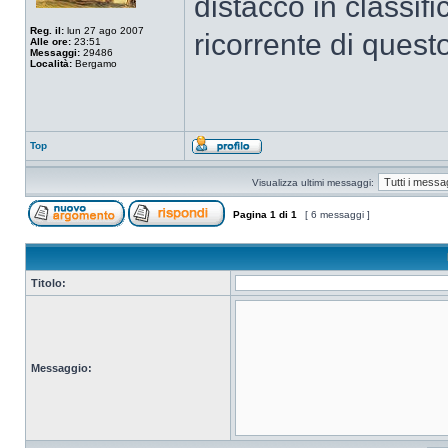
distacco in classif
Reg. il:
lun 27 ago 2007
ricorrente di ques
Alle ore:
23:51
Messaggi:
29486
Località:
Bergamo
Top
Visualizza ultimi messaggi:
Pagina
1
di
1
[ 6 messaggi ]
Titolo:
Messaggio: