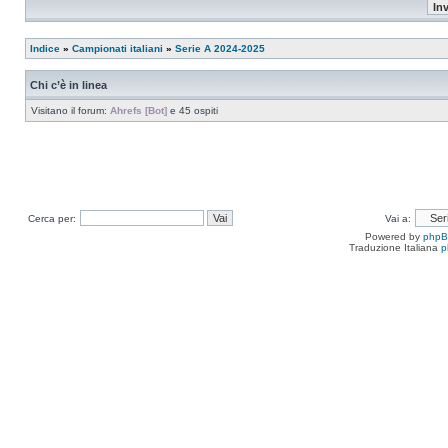
Indice
»
Campionati italiani
»
Serie A 2024-2025
Chi c’è in linea
Visitano il forum:
Ahrefs [Bot]
e 45 ospiti
Cerca per:
Vai a:
Powered by
php
Traduzione Italiana
p