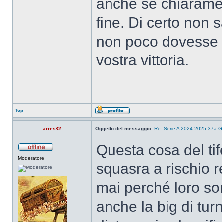
anche se chiaramen
fine. Di certo non
non poco dovesse fi
vostra vittoria.
Top
arres82
Oggetto del messaggio:
Re: Serie A 2024-2025 37a G
Questa cosa del tif
Moderatore
squasra a rischio 
mai perché loro son
anche la big di tur