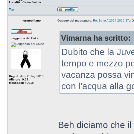
Località:
Civitas Vetula
Top
termopiliano
Oggetto del messaggio:
Re: Serie A 2024-2025 37a G
Vimarna ha scritto:
Leggenda del Calcio
Dubito che la Juve
tempo e mezzo per
vacanza possa vi
Reg. il:
dom 28 lug 2013
Alle ore:
9:23
Messaggi:
49916
con l'acqua alla g
Beh diciamo che il