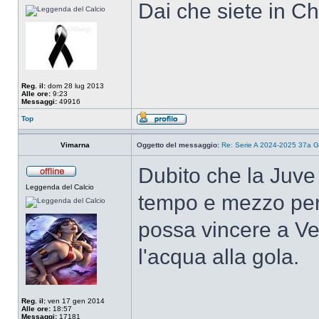
Dai che siete in C
Reg. il:
dom 28 lug 2013
Alle ore:
9:23
Messaggi:
49916
Top
Vimarna
Oggetto del messaggio:
Re: Serie A 2024-2025 37a G
Dubito che la Juve 
Leggenda del Calcio
tempo e mezzo per
possa vincere a V
l'acqua alla gola.
Reg. il:
ven 17 gen 2014
Alle ore:
18:57
Messaggi:
17181