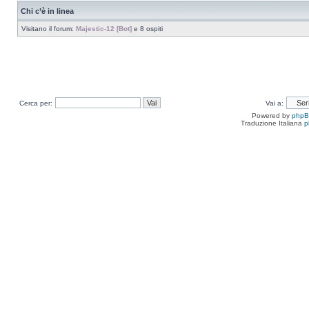
Chi c’è in linea
Visitano il forum:
Majestic-12 [Bot]
e 8 ospiti
Cerca per:
Vai a:
Powered by
php
Traduzione Italiana
p