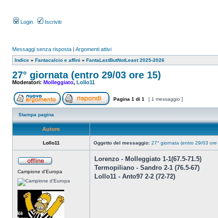
Login
Iscriviti
Messaggi senza risposta
|
Argomenti attivi
Indice
»
Fantacalcio e affini
»
FantaLastButNotLeast 2025-2026
27° giornata (entro 29/03 ore 15)
Moderatori:
Molleggiato
,
Lollo11
Pagina
1
di
1
[ 1 messaggio ]
Stampa pagina
Autore
Lollo11
Oggetto del messaggio:
27° giornata (entro 29/03 ore
Lorenzo - Molleggiato 1-1(67.5-71.5)
Termopiliano - Sandro 2-1 (76.5-67)
Campione d'Europa
Lollo11 - Anto97 2-2 (72-72)