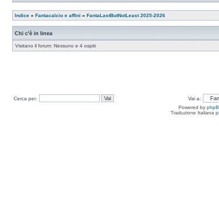
Indice
»
Fantacalcio e affini
»
FantaLastButNotLeast 2025-2026
Chi c’è in linea
Visitano il forum: Nessuno e 4 ospiti
Cerca per:
Vai a:
Powered by
php
Traduzione Italiana
p