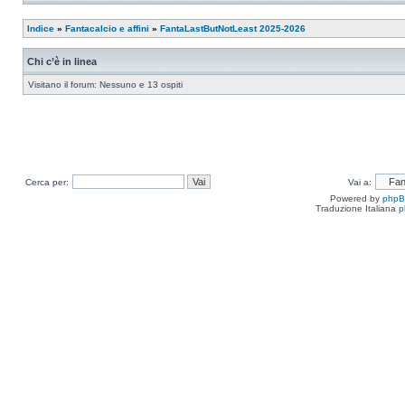
Indice
»
Fantacalcio e affini
»
FantaLastButNotLeast 2025-2026
Chi c’è in linea
Visitano il forum: Nessuno e 13 ospiti
Cerca per:
Vai a:
Powered by
php
Traduzione Italiana
p