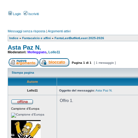
Login
Iscriviti
Messaggi senza risposta
|
Argomenti attivi
Indice
»
Fantacalcio e affini
»
FantaLastButNotLeast 2025-2026
Asta Paz N.
Moderatori:
Molleggiato
,
Lollo11
Pagina
1
di
1
[ 1 messaggio ]
Stampa pagina
Autore
Lollo11
Oggetto del messaggio:
Asta Paz N.
Offro 1.
Campione d'Europa