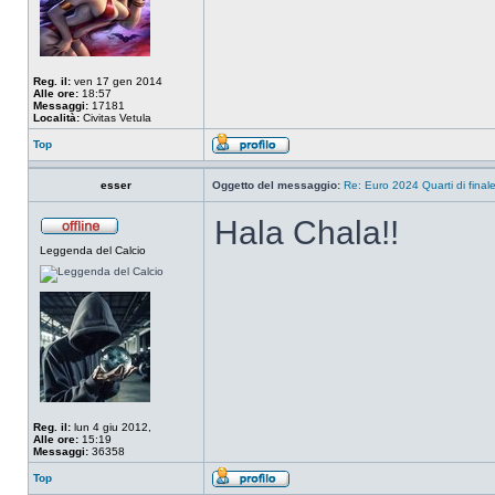
Reg. il:
ven 17 gen 2014
Alle ore:
18:57
Messaggi:
17181
Località:
Civitas Vetula
Top
esser
Oggetto del messaggio:
Re: Euro 2024 Quarti di final
Hala Chala!!
Leggenda del Calcio
Reg. il:
lun 4 giu 2012,
Alle ore:
15:19
Messaggi:
36358
Top