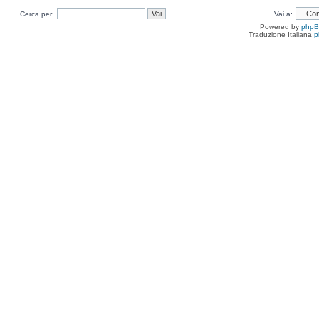
Cerca per:
Vai a:
Powered by
php
Traduzione Italiana
p