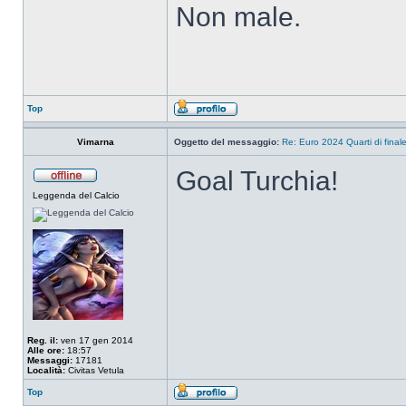
Non male.
Top
Vimarna
Oggetto del messaggio:
Re: Euro 2024 Quarti di final
Goal Turchia!
Leggenda del Calcio
Reg. il:
ven 17 gen 2014
Alle ore:
18:57
Messaggi:
17181
Località:
Civitas Vetula
Top