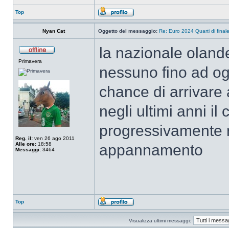
Top
Nyan Cat
Oggetto del messaggio:
Re: Euro 2024 Quarti di final
la nazionale olande
Primavera
nessuno fino ad oggi
chance di arrivare 
negli ultimi anni i
progressivamente r
Reg. il:
ven 26 ago 2011
Alle ore:
18:58
appannamento
Messaggi:
3464
Top
Visualizza ultimi messaggi: