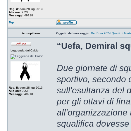
Reg. il:
dom 28 lug 2013
Alle ore:
9:23
Messaggi:
49918
Top
termopiliano
Oggetto del messaggio:
Re: Euro 2024 Quarti di final
“Uefa, Demiral squ
Leggenda del Calcio
Due giornate di squ
sportivo, secondo q
sull'esultanza del 
Reg. il:
dom 28 lug 2013
Alle ore:
9:23
Messaggi:
49918
per gli ottavi di f
all'organizzazione 
squalifica dovesse