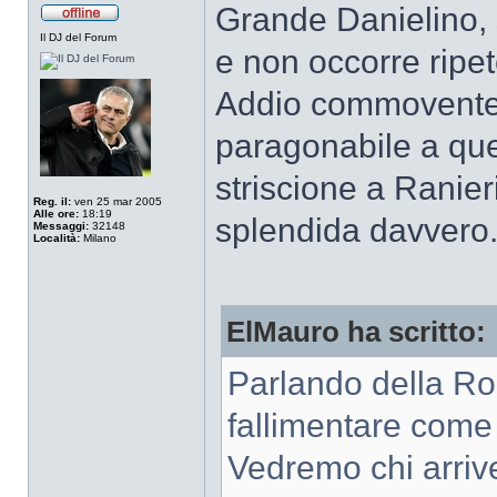
Grande Danielino, s
Il DJ del Forum
e non occorre ripet
Addio commovente
paragonabile a quel
striscione a Ranier
Reg. il:
ven 25 mar 2005
Alle ore:
18:19
splendida davvero
Messaggi:
32148
Località:
Milano
ElMauro ha scritto:
Parlando della Ro
fallimentare come 
Vedremo chi arrive