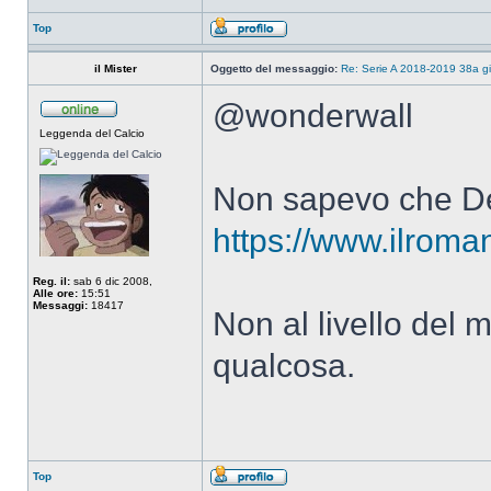
Top
il Mister
Oggetto del messaggio:
Re: Serie A 2018-2019 38a g
@wonderwall
Leggenda del Calcio
Non sapevo che De 
https://www.ilroman
Reg. il:
sab 6 dic 2008,
Alle ore:
15:51
Messaggi:
18417
Non al livello del 
qualcosa.
Top