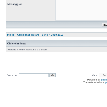
Messaggio:
Indice
»
Campionati italiani
»
Serie A 2018-2019
Chi c’è in linea
Visitano il forum: Nessuno e 6 ospiti
Cerca per:
Vai a:
Powered by
php
Traduzione Italiana
p