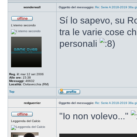
wonderwall
Oggetto del messaggio:
Re: Serie A 2018-2019 38a g
Sí lo sapevo, su Ro
L'eterno secondo
tra le varie cose c
personali
Reg. il:
mar 12 set 2006
Alle ore:
15:38
Messaggi:
46632
Località:
Civitavecchia (RM)
Top
redguerrier
Oggetto del messaggio:
Re: Serie A 2018-2019 38a g
"Io non volevo..."
Leggenda del Calcio