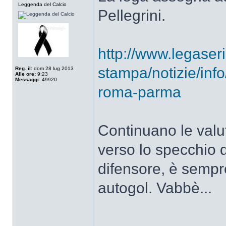
Leggenda del Calcio
Pellegrini.
http://www.legaserie
stampa/notizie/info
Reg. il:
dom 28 lug 2013
Alle ore:
9:23
Messaggi:
49920
roma-parma
Continuano le valut
verso lo specchio 
difensore, è sempr
autogol. Vabbè...