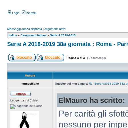
Login
Iscriviti
Messaggi senza risposta
|
Argomenti attivi
Indice
»
Campionati italiani
»
Serie A 2018-2019
Serie A 2018-2019 38a giornata : Roma - Pa
Pagina
4
di
4
[ 36 messaggi ]
Autore
termopiliano
Oggetto del messaggio:
Re: Serie A 2018-2019 38a g
ElMauro ha scritto:
Leggenda del Calcio
Per carità gli sfot
nessuno per imped