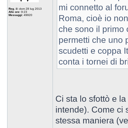
mi connetto al for
Reg. il:
dom 28 lug 2013
Alle ore:
9:23
Messaggi:
49920
Roma, cioè io non
che sono il primo 
permetti che uno 
scudetti e coppa I
conta i tornei di b
Ci sta lo sfottò e l
intende). Come ci 
stessa maniera (ve