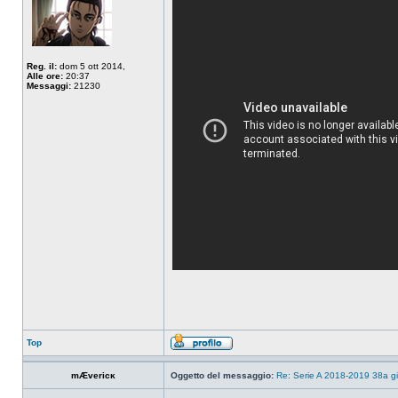
Reg. il:
dom 5 ott 2014,
Alle ore:
20:37
Messaggi:
21230
Top
mÆvericĸ
Oggetto del messaggio:
Re: Serie A 2018-2019 38a g