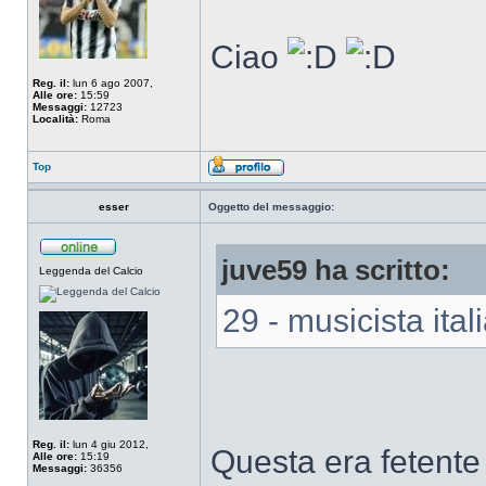
Ciao
Reg. il:
lun 6 ago 2007,
Alle ore:
15:59
Messaggi:
12723
Località:
Roma
Top
esser
Oggetto del messaggio:
juve59 ha scritto:
Leggenda del Calcio
29 - musicista ita
Reg. il:
lun 4 giu 2012,
Questa era fetente 
Alle ore:
15:19
Messaggi:
36356