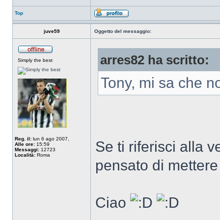
Top
juve59
Oggetto del messaggio:
arres82 ha scritto:
Simply the best
Tony, mi sa che n
Reg. il:
lun 6 ago 2007,
Se ti riferisci alla
Alle ore:
15:59
Messaggi:
12723
Località:
Roma
pensato di mettere
Ciao