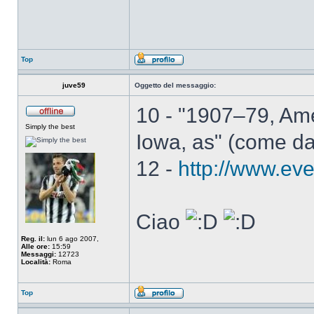
Top
juve59
Oggetto del messaggio:
10 - "1907–79, Ame
Simply the best
Iowa, as" (come da
12 -
http://www.ev
Ciao
Reg. il:
lun 6 ago 2007,
Alle ore:
15:59
Messaggi:
12723
Località:
Roma
Top