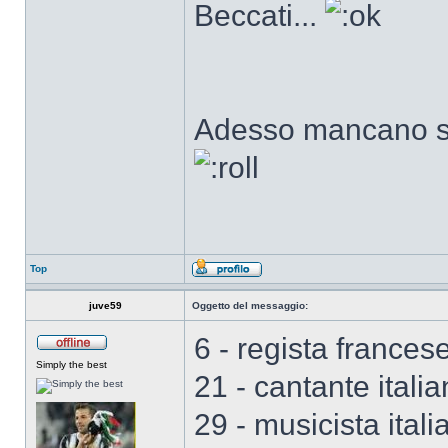
Beccati...
Adesso mancano sol
Top
juve59
Oggetto del messaggio:
6 - regista france
Simply the best
21 - cantante itali
29 - musicista ital