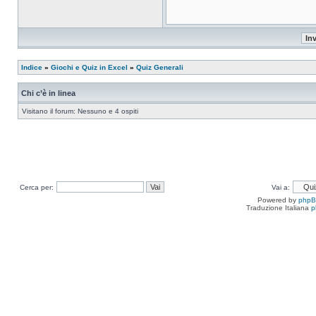
Indice
»
Giochi e Quiz in Excel
»
Quiz Generali
Chi c’è in linea
Visitano il forum: Nessuno e 4 ospiti
Cerca per:
Vai a:
Powered by
php
Traduzione Italiana
p