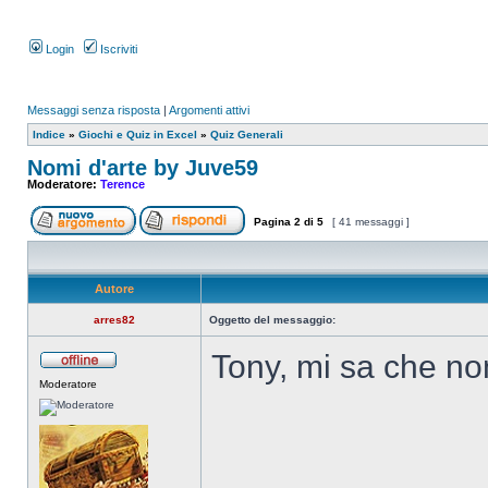
Login
Iscriviti
Messaggi senza risposta
|
Argomenti attivi
Indice
»
Giochi e Quiz in Excel
»
Quiz Generali
Nomi d'arte by Juve59
Moderatore:
Terence
Pagina
2
di
5
[ 41 messaggi ]
Autore
arres82
Oggetto del messaggio:
Tony, mi sa che no
Moderatore