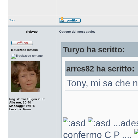
Top
rickygol
Oggetto del messaggio:
Turyo ha scritto:
Il quizzoso romano
arres82 ha scritto:
Tony, mi sa che 
Reg. il:
mar 18 gen 2005
Alle ore:
10:40
Messaggi:
16676
Località:
Roma
...ade
confermo C P ....