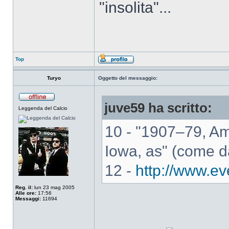
"insolita"...
Top
Turyo
Oggetto del messaggio:
juve59 ha scritto:
Leggenda del Calcio
10 - "1907–79, Am
Iowa, as" (come d
12 -
http://www.e
Reg. il:
lun 23 mag 2005
Alle ore:
17:56
Messaggi:
11694