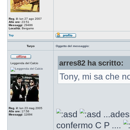
Reg. il:
lun 27 ago 2007
Alle ore:
23:51
Messaggi:
29486
Località:
Bergamo
Top
Turyo
Oggetto del messaggio:
arres82 ha scritto:
Leggenda del Calcio
Tony, mi sa che n
Reg. il:
lun 23 mag 2005
...ades
Alle ore:
17:56
Messaggi:
11694
confermo C P ....