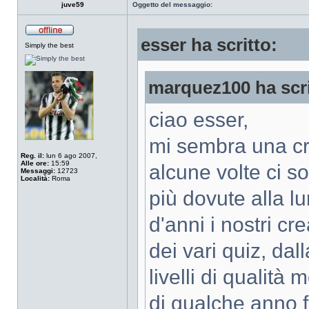
juve59
Oggetto del messaggio:
esser ha scritto:
Simply the best
marquez100 ha scri
ciao esser,
mi sembra una cri
Reg. il:
lun 6 ago 2007,
Alle ore:
15:59
alcune volte ci s
Messaggi:
12723
Località:
Roma
più dovute alla l
d'anni i nostri cre
dei vari quiz, dal
livelli di qualità
di qualche anno f