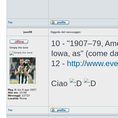
Top
juve59
Oggetto del messaggio:
10 - "1907–79, Ame
Simply the best
Iowa, as" (come da
12 -
http://www.ev
Ciao
Reg. il:
lun 6 ago 2007,
Alle ore:
15:59
Messaggi:
12723
Località:
Roma
Top