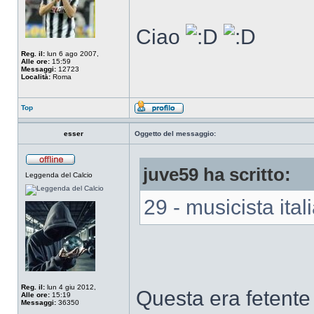
Ciao
Reg. il:
lun 6 ago 2007,
Alle ore:
15:59
Messaggi:
12723
Località:
Roma
Top
esser
Oggetto del messaggio:
juve59 ha scritto:
Leggenda del Calcio
29 - musicista ita
Reg. il:
lun 4 giu 2012,
Questa era fetente 
Alle ore:
15:19
Messaggi:
36350