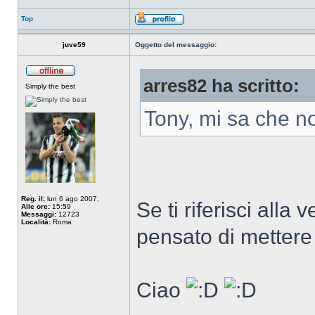
Top
juve59
Oggetto del messaggio:
arres82 ha scritto:
Simply the best
Tony, mi sa che n
Reg. il:
lun 6 ago 2007,
Se ti riferisci alla
Alle ore:
15:59
Messaggi:
12723
Località:
Roma
pensato di mettere
Ciao