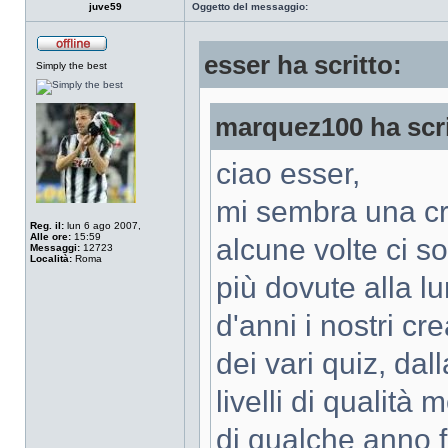
juve59
Oggetto del messaggio:
esser ha scritto:
Simply the best
marquez100 ha scri
ciao esser,
mi sembra una cri
Reg. il:
lun 6 ago 2007,
Alle ore:
15:59
alcune volte ci s
Messaggi:
12723
Località:
Roma
più dovute alla l
d'anni i nostri cre
dei vari quiz, dal
livelli di qualità
di qualche anno f