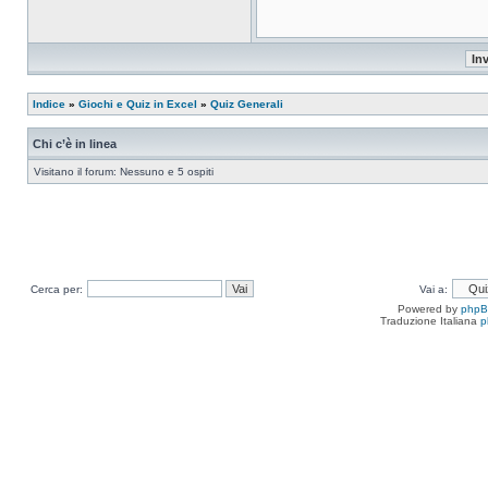
Indice
»
Giochi e Quiz in Excel
»
Quiz Generali
Chi c’è in linea
Visitano il forum: Nessuno e 5 ospiti
Cerca per:
Vai a:
Powered by
php
Traduzione Italiana
p