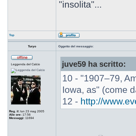
"insolita"...
Top
Turyo
Oggetto del messaggio:
juve59 ha scritto:
Leggenda del Calcio
10 - "1907–79, Am
Iowa, as" (come d
12 -
http://www.e
Reg. il:
lun 23 mag 2005
Alle ore:
17:56
Messaggi:
11694