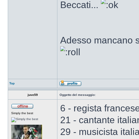
Beccati...
Adesso mancano sol
Top
juve59
Oggetto del messaggio:
6 - regista france
Simply the best
21 - cantante itali
29 - musicista ital