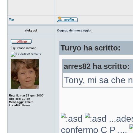
Top
rickygol
Oggetto del messaggio:
Turyo ha scritto:
Il quizzoso romano
arres82 ha scritto:
Tony, mi sa che 
Reg. il:
mar 18 gen 2005
Alle ore:
10:40
Messaggi:
16676
Località:
Roma
...ade
confermo C P ....