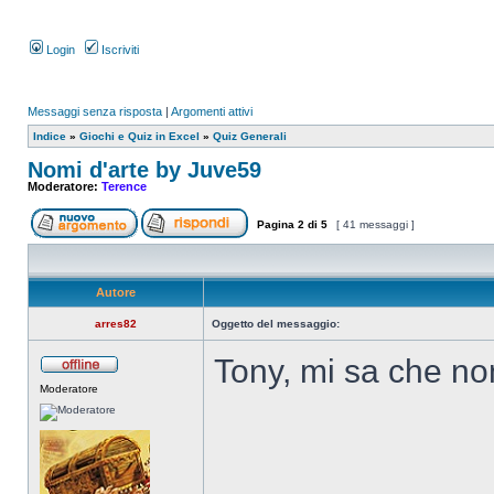
Login
Iscriviti
Messaggi senza risposta
|
Argomenti attivi
Indice
»
Giochi e Quiz in Excel
»
Quiz Generali
Nomi d'arte by Juve59
Moderatore:
Terence
Pagina
2
di
5
[ 41 messaggi ]
Autore
arres82
Oggetto del messaggio:
Tony, mi sa che no
Moderatore