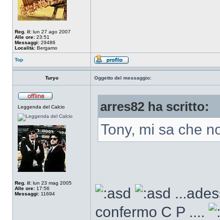
Reg. il:
lun 27 ago 2007
Alle ore:
23:51
Messaggi:
29486
Località:
Bergamo
Top
Turyo
Oggetto del messaggio:
arres82 ha scritto:
Leggenda del Calcio
Tony, mi sa che n
Reg. il:
lun 23 mag 2005
...ades
Alle ore:
17:56
Messaggi:
11694
confermo C P ....