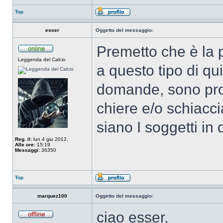
Top
esser
Oggetto del messaggio:
Premetto che è la p
Leggenda del Calcio
a questo tipo di qui
domande, sono pro
chiere e/o schiacc
siano I soggetti in 
Reg. il:
lun 4 giu 2012,
Alle ore:
15:19
Messaggi:
36350
Top
marquez100
Oggetto del messaggio:
ciao esser,