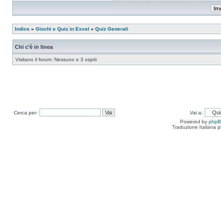
Indice
»
Giochi e Quiz in Excel
»
Quiz Generali
Chi c’è in linea
Visitano il forum: Nessuno e 3 ospiti
Cerca per:
Vai a:
Powered by
php
Traduzione Italiana
p