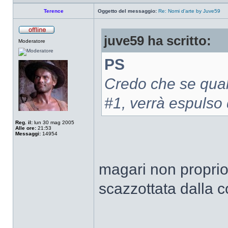
Terence
Oggetto del messaggio:
Re: Nomi d'arte by Juve59
juve59 ha scritto:
Moderatore
PS
Credo che se qual
#1, verrà espulso
Reg. il:
lun 30 mag 2005
Alle ore:
21:53
Messaggi:
14954
magari non proprio
scazzottata dalla 