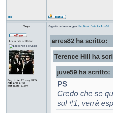
Top
Turyo
Oggetto del messaggio:
Re: Nomi d'arte by Juve59
arres82 ha scritto:
Leggenda del Calcio
Terence Hill ha scri
juve59 ha scritto:
Reg. il:
lun 23 mag 2005
PS
Alle ore:
17:56
Messaggi:
11694
Credo che se qu
sul #1, verrà es