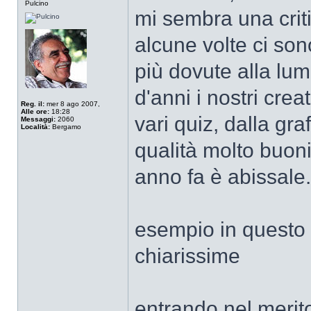
Pulcino
mi sembra una crit
alcune volte ci son
più dovute alla lum
d'anni i nostri crea
Reg. il:
mer 8 ago 2007,
Alle ore:
18:28
vari quiz, dalla graf
Messaggi:
2060
Località:
Bergamo
qualità molto buoni
anno fa è abissale.
esempio in questo 
chiarissime
entrando nel merito