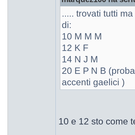
..... trovati tutti
di:
10 M M M
12 K F
14 N J M
20 E P N B (proba
accenti gaelici )
10 e 12 sto come te