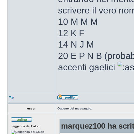
scrivere il vero no
10 M M M
12 K F
14 N J M
20 E P N B (probab
accenti gaelici
Top
esser
Oggetto del messaggio:
marquez100 ha scrit
Leggenda del Calcio