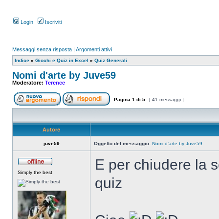
Login
Iscriviti
Messaggi senza risposta
|
Argomenti attivi
Indice
»
Giochi e Quiz in Excel
»
Quiz Generali
Nomi d'arte by Juve59
Moderatore:
Terence
Pagina
1
di
5
[ 41 messaggi ]
Autore
juve59
Oggetto del messaggio:
Nomi d'arte by Juve59
E per chiudere la s
Simply the best
quiz