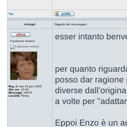
Top
rickygol
Oggetto del messaggio:
esser intanto benve
Il quizzoso romano
per quanto riguarda
posso dar ragione 
Reg. il:
mar 18 gen 2005
diverse dall'origin
Alle ore:
10:40
Messaggi:
16676
Località:
Roma
a volte per "adattar
Eppoi Enzo è un au