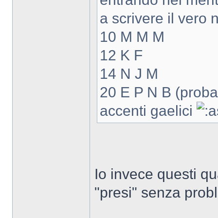
a scrivere il vero 
10 M M M
12 K F
14 N J M
20 E P N B (proba
accenti gaelici
Io invece questi qua 
"presi" senza probl