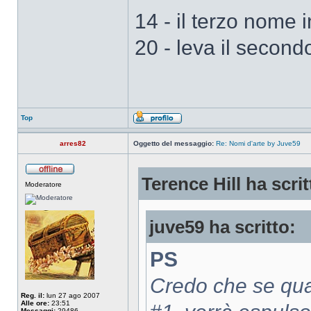
14 - il terzo nome i
20 - leva il secondo
Top
arres82
Oggetto del messaggio:
Re: Nomi d'arte by Juve59
Terence Hill ha scrit
Moderatore
juve59 ha scritto:
PS
Credo che se qua
Reg. il:
lun 27 ago 2007
Alle ore:
23:51
Messaggi:
29486