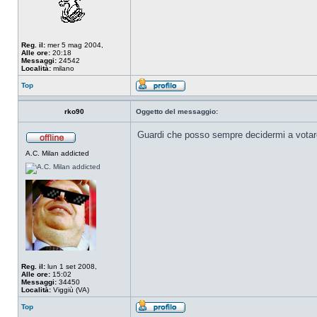
Reg. il:
mer 5 mag 2004,
Alle ore:
20:18
Messaggi:
24542
Località:
milano
Top
rko90
Oggetto del messaggio:
Guardi che posso sempre decidermi a vota
A.C. Milan addicted
Reg. il:
lun 1 set 2008,
Alle ore:
15:02
Messaggi:
34450
Località:
Viggiù (VA)
Top