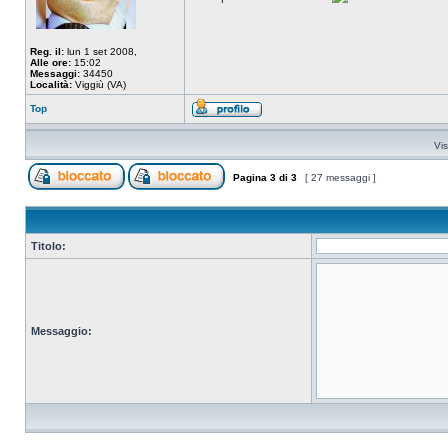
Reg. il:
lun 1 set 2008,
Alle ore:
15:02
Messaggi:
34450
Località:
Viggiù (VA)
Top
Vis
Pagina
3
di
3
[ 27 messaggi ]
Titolo:
Messaggio: