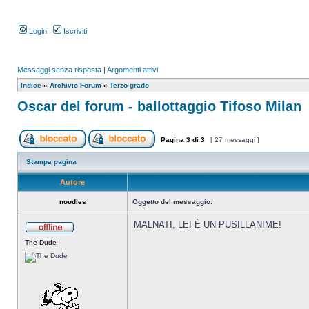
Login
Iscriviti
Messaggi senza risposta
|
Argomenti attivi
Indice
»
Archivio Forum
»
Terzo grado
Oscar del forum - ballottaggio Tifoso Milan
Pagina
3
di
3
[ 27 messaggi ]
Stampa pagina
Autore
noodles
Oggetto del messaggio:
MALNATI, LEI È UN PUSILLANIME!
The Dude