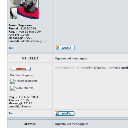
Forum Supporter
Fino al
: 31/12/2019
Reg. il:
ven 12 mar 2004
Alle ore:
17:08
Messaggi:
27270
Località:
Montesilvano (PE)
Top
DIS_151217
Oggetto del messaggio:
complimenti al grande skawise, premio meri
Freccia d'argento
Reg. il:
lun 6 set 2004,
Alle ore:
15:15
Messaggi:
13128
Località:
Brescia
Top
skawise
Oggetto del messaggio: