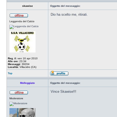
skawise
Oggetto del messaggio:
Dio ha scelto me, ritirati.
Leggenda del Calcio
Reg. il:
ven 16 apr 2010
Alle ore:
23:34
Messaggi:
39204
Località:
Villacidro (CA)
Top
Molleggiato
Oggetto del messaggio:
Vince Skawise!!!
Moderatore