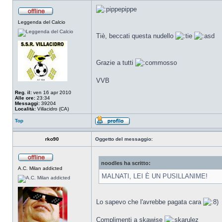
Leggenda del Calcio
Tiè, beccati questa nudello
Grazie a tutti
VVB
Reg. il:
ven 16 apr 2010
Alle ore:
23:34
Messaggi:
39204
Località:
Villacidro (CA)
Top
rko90
Oggetto del messaggio:
noodles ha scritto:
A.C. Milan addicted
MALNATI, LEI È UN PUSILLANIME!
Lo sapevo che l'avrebbe pagata cara
Complimenti a skawise