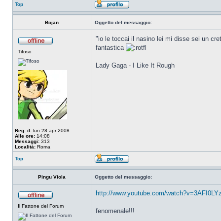
Top
Bojan
Oggetto del messaggio:
"io le toccai il nasino lei mi disse sei un cr
fantastica
Tifoso
Lady Gaga - I Like It Rough
Reg. il:
lun 28 apr 2008
Alle ore:
14:08
Messaggi:
313
Località:
Roma
Top
Pingu Viola
Oggetto del messaggio:
http://www.youtube.com/watch?v=3AFI0LY
Il Fattone del Forum
fenomenale!!!