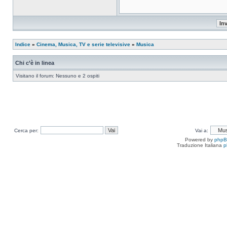
Indice
»
Cinema, Musica, TV e serie televisive
»
Musica
Chi c’è in linea
Visitano il forum: Nessuno e 2 ospiti
Cerca per:
Vai a:
Powered by
php
Traduzione Italiana
p