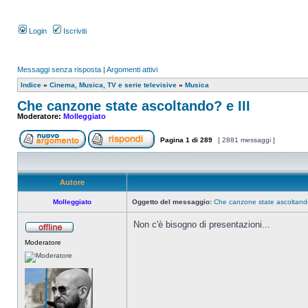
Login
Iscriviti
Messaggi senza risposta
|
Argomenti attivi
Indice
»
Cinema, Musica, TV e serie televisive
»
Musica
Che canzone state ascoltando? e III
Moderatore:
Molleggiato
Pagina
1
di
289
[ 2881 messaggi ]
Autore
Molleggiato
Oggetto del messaggio:
Che canzone state ascoltando
Non c'è bisogno di presentazioni...
Moderatore