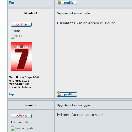
Top
Number7
Oggetto del messaggio:
Caparezza - Io diventerò qualcuno
Pulcino
Reg. il:
lun 3 apr 2006,
Alle ore:
11:51
Messaggi:
1850
Località:
Milano
Top
joecoliere
Oggetto del messaggio:
Editors: An end has a start
Raccattapalle