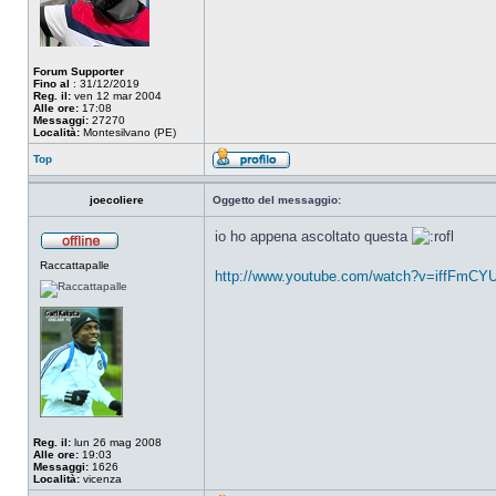
Forum Supporter
Fino al
: 31/12/2019
Reg. il:
ven 12 mar 2004
Alle ore:
17:08
Messaggi:
27270
Località:
Montesilvano (PE)
Top
joecoliere
Oggetto del messaggio:
io ho appena ascoltato questa
Raccattapalle
http://www.youtube.com/watch?v=iffFmCY
Reg. il:
lun 26 mag 2008
Alle ore:
19:03
Messaggi:
1626
Località:
vicenza