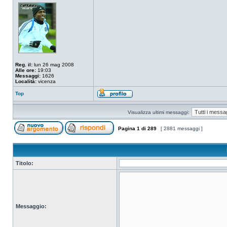
Reg. il:
lun 26 mag 2008
Alle ore:
19:03
Messaggi:
1626
Località:
vicenza
Top
Visualizza ultimi messaggi:
Pagina
1
di
289
[ 2881 messaggi ]
Titolo:
Messaggio: