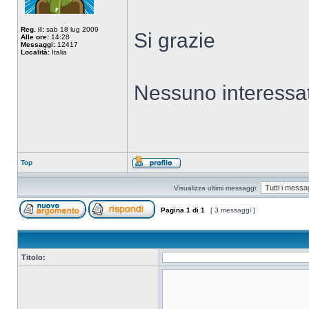
Reg. il:
sab 18 lug 2009
Si grazie
Alle ore:
14:28
Messaggi:
12417
Località:
Italia
Nessuno interessa
Top
Visualizza ultimi messaggi:
Pagina
1
di
1
[ 3 messaggi ]
Titolo: