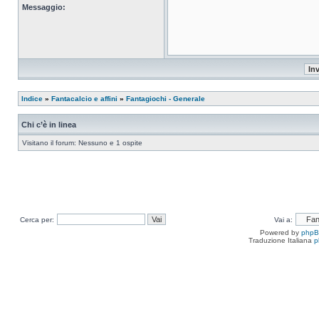
Messaggio:
Indice
»
Fantacalcio e affini
»
Fantagiochi - Generale
Chi c’è in linea
Visitano il forum: Nessuno e 1 ospite
Cerca per:
Vai a:
Powered by
php
Traduzione Italiana
p