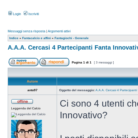
Login
Iscriviti
Messaggi senza risposta
|
Argomenti attivi
Indice
»
Fantacalcio e affini
»
Fantagiochi - Generale
A.A.A. Cercasi 4 Partecipanti Fanta Innovati
Pagina
1
di
1
[ 3 messaggi ]
Autore
anto97
Oggetto del messaggio:
A.A.A. Cercasi 4 Partecipanti
Ci sono 4 utenti c
Leggenda del Calcio
Innovativo?