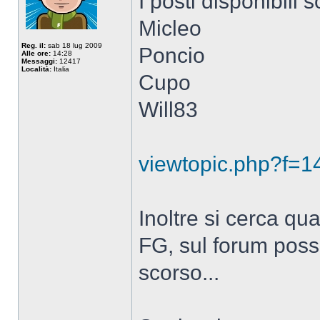
I posti disponibili 
Micleo
Reg. il:
sab 18 lug 2009
Poncio
Alle ore:
14:28
Messaggi:
12417
Località:
Italia
Cupo
Will83
viewtopic.php?f=
Inoltre si cerca qu
FG, sul forum pos
scorso...