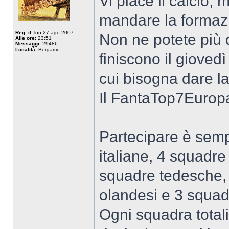
Vi piace il calcio, 
mandare la formazi
Reg. il:
lun 27 ago 2007
Non ne potete più d
Alle ore:
23:51
Messaggi:
29486
Località:
Bergamo
finiscono il giovedì
cui bisogna dare l
Il FantaTop7Europa 
Partecipare è semp
italiane, 4 squadre
squadre tedesche, 
olandesi e 3 squad
Ogni squadra total