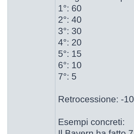
1°: 60
2°: 40
3°: 30
4°: 20
5°: 15
6°: 10
7°: 5
Retrocessione: -10
Esempi concreti:
Il Bayern ha fatto 