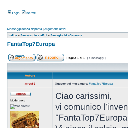
Login
Iscriviti
Messaggi senza risposta
|
Argomenti attivi
Indice
»
Fantacalcio e affini
»
Fantagiochi - Generale
FantaTop7Europa
Pagina
1
di
1
[ 6 messaggi ]
Autore
arres82
Oggetto del messaggio:
FantaTop7Europa
Ciao carissimi,
Moderatore
vi comunico l'inven
"FantaTop7Europa