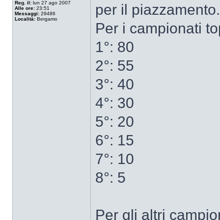
Reg. il:
lun 27 ago 2007
per il piazzamento.
Alle ore:
23:51
Messaggi:
29486
Località:
Bergamo
Per i campionati to
1°: 80
2°: 55
3°: 40
4°: 30
5°: 20
6°: 15
7°: 10
8°: 5
Per gli altri campio