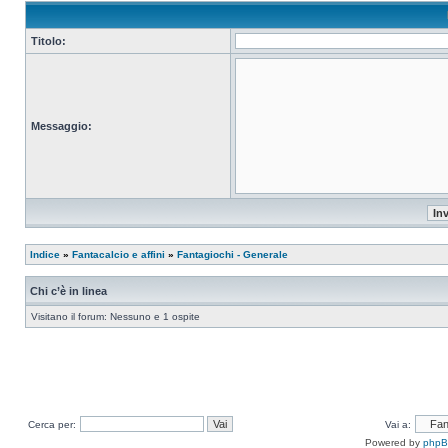
Titolo:
Messaggio:
Indice
»
Fantacalcio e affini
»
Fantagiochi - Generale
Chi c’è in linea
Visitano il forum: Nessuno e 1 ospite
Cerca per:
Vai a:
Powered by
php