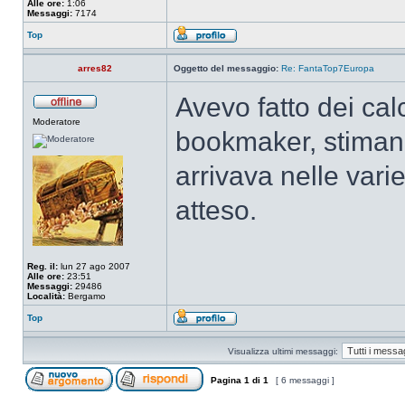
Alle ore:
1:06
Messaggi:
7174
Top
arres82
Oggetto del messaggio:
Re: FantaTop7Europa
Avevo fatto dei cal
Moderatore
bookmaker, stimand
arrivava nelle varie
atteso.
Reg. il:
lun 27 ago 2007
Alle ore:
23:51
Messaggi:
29486
Località:
Bergamo
Top
Visualizza ultimi messaggi:
Pagina
1
di
1
[ 6 messaggi ]