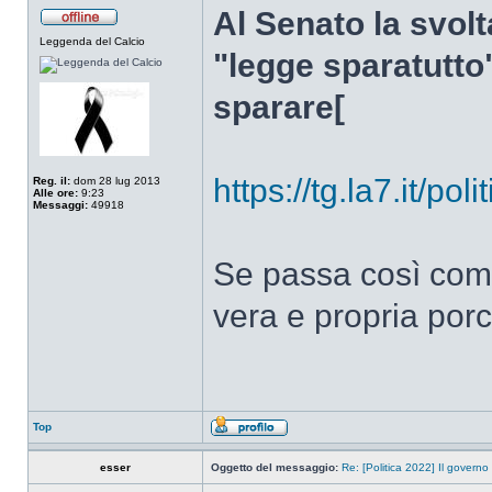
Al Senato la svolt
Leggenda del Calcio
"legge sparatutto
sparare[
https://tg.la7.it/po
Reg. il:
dom 28 lug 2013
Alle ore:
9:23
Messaggi:
49918
Se passa così com
vera e propria porc
Top
esser
Oggetto del messaggio:
Re: [Politica 2022] Il governo