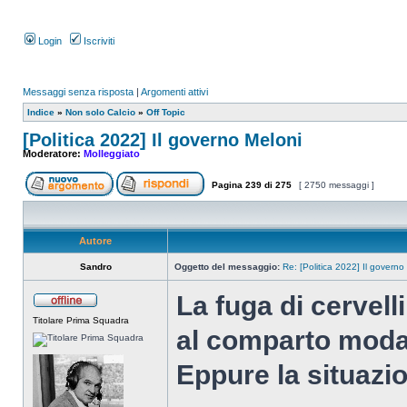
Login
Iscriviti
Messaggi senza risposta
|
Argomenti attivi
Indice
»
Non solo Calcio
»
Off Topic
[Politica 2022] Il governo Meloni
Moderatore:
Molleggiato
Pagina
239
di
275
[ 2750 messaggi ]
Autore
Sandro
Oggetto del messaggio:
Re: [Politica 2022] Il governo
La fuga di cervelli
Titolare Prima Squadra
al comparto moda
Eppure la situazio