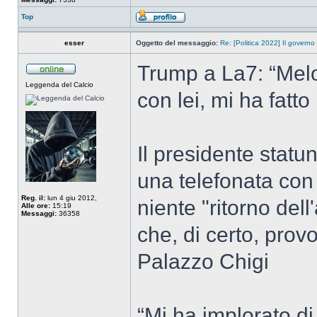
Top
esser
Oggetto del messaggio:
Re: [Politica 2022] Il governo
Trump a La7: “Melo
Leggenda del Calcio
con lei, mi ha fatto
Il presidente statu
una telefonata con 
Reg. il:
lun 4 giu 2012,
niente "ritorno dell
Alle ore:
15:19
Messaggi:
36358
che, di certo, pro
Palazzo Chigi
“Mi ha implorato di 