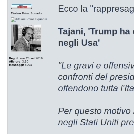
Ecco la "rappresagl
Titolare Prima Squadra
Tajani, 'Trump ha o
negli Usa'
Reg. il:
mar 20 set 2016
Alle ore:
3:10
"Le gravi e offensi
Messaggi:
4904
confronti del presi
offendono tutta l'Ita
Per questo motivo h
negli Stati Uniti pr