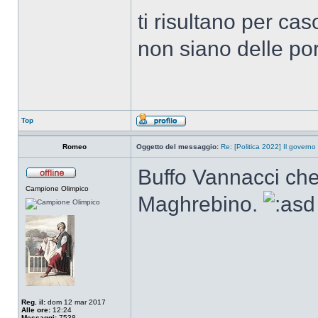
ti risultano per ca
non siano delle po
Top
Romeo
Oggetto del messaggio:
Re: [Politica 2022] Il governo
Buffo Vannacci che 
Campione Olimpico
Maghrebino.
Reg. il:
dom 12 mar 2017
Alle ore:
12:24
Messaggi:
7538