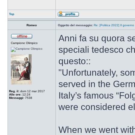
Top
Romeo
Oggetto del messaggio:
Re: [Politica 2022] Il governo
Anni fa su quora s
Campione Olimpico
speciali tedesco c
questo::
"Unfortunately, so
served in the Germ
Reg. il:
dom 12 mar 2017
Italy’s famous “Fol
Alle ore:
12:24
Messaggi:
7538
were considered elit
When we went with