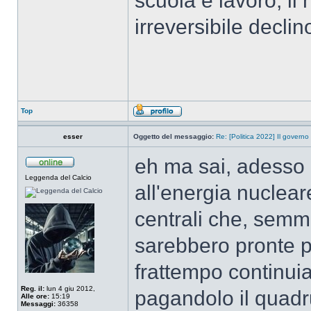
scuola e lavoro, il
irreversibile declino
Top
esser
Oggetto del messaggio:
Re: [Politica 2022] Il governo
eh ma sai, adesso l
Leggenda del Calcio
all'energia nuclear
centrali che, semm
sarebbero pronte p
frattempo continui
Reg. il:
lun 4 giu 2012,
pagandolo il quadru
Alle ore:
15:19
Messaggi:
36358