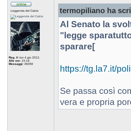
termopiliano ha scri
Leggenda del Calcio
Al Senato la svol
"legge sparatutt
sparare[
Reg. il:
lun 4 giu 2012,
Alle ore:
15:19
Messaggi:
36358
https://tg.la7.it/p
Se passa così co
vera e propria por