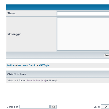
Titolo:
Messaggio:
Indice
»
Non solo Calcio
»
Off Topic
Chi c’è in linea
Visitano il forum:
Trendiction [bot]
e 16 ospiti
Cerca per:
Vai a: