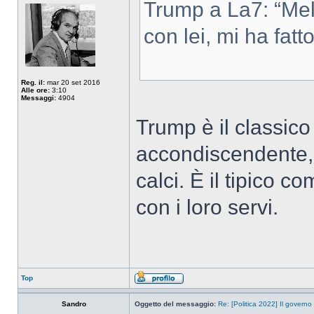
Trump a La7: “Melo
con lei, mi ha fatt
Reg. il:
mar 20 set 2016
Alle ore:
3:10
Messaggi:
4904
Trump è il classic
accondiscendente, p
calci. È il tipico 
con i loro servi.
Top
Sandro
Oggetto del messaggio:
Re: [Politica 2022] Il governo