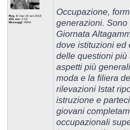
Occupazione, forma
Reg. il:
mar 20 set 2016
Alle ore:
3:10
generazioni. Sono 
Messaggi:
4904
Giornata Altagamma
dove istituzioni ed
delle questioni più 
aspetti più general
moda e la filiera de
rilevazioni Istat ri
istruzione e partec
giovani completame
occupazionali super