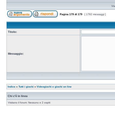
Vis
Pagina
179
di
179
[ 1782 messaggi ]
Titolo:
Messaggio:
Indice
»
Tutti i giochi
»
Videogiochi e giochi on line
Chi c’è in linea
Visitano il forum: Nessuno e 2 ospiti