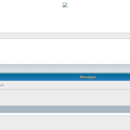
Messaggio
do?