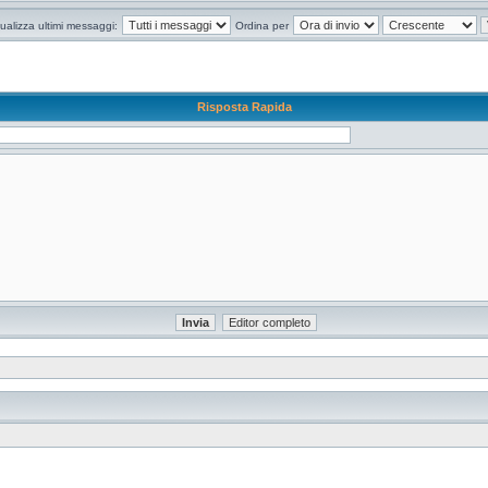
ualizza ultimi messaggi:
Ordina per
Risposta Rapida