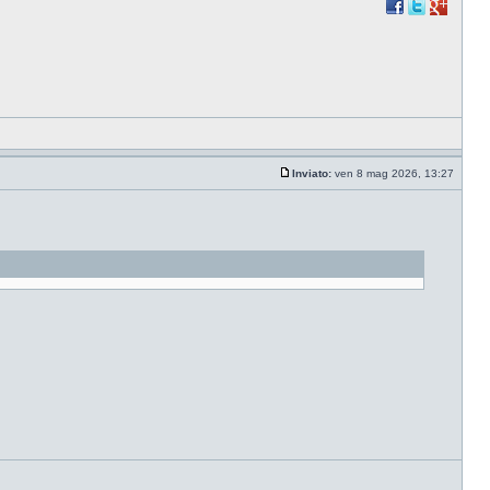
Inviato:
ven 8 mag 2026, 13:27