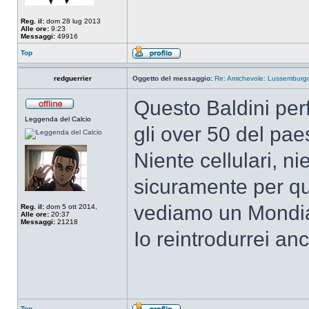
Reg. il:
dom 28 lug 2013
Alle ore:
9:23
Messaggi:
49916
Top
redguerrier
Oggetto del messaggio:
Re: Amichevole: Lussemburgo-
Questo Baldini perfe
Leggenda del Calcio
gli over 50 del pae
Niente cellulari, ni
sicuramente per q
vediamo un Mondia
Reg. il:
dom 5 ott 2014,
Alle ore:
20:37
Messaggi:
21218
Io reintrodurrei anc
Top