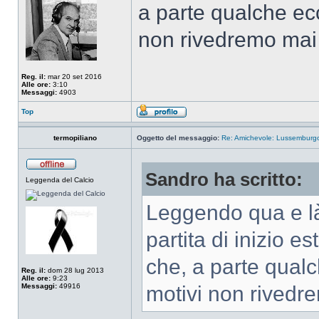
a parte qualche ec
non rivedremo mai 
Reg. il:
mar 20 set 2016
Alle ore:
3:10
Messaggi:
4903
Top
termopiliano
Oggetto del messaggio:
Re: Amichevole: Lussemburgo-
Sandro ha scritto:
Leggenda del Calcio
Leggendo qua e là,
partita di inizio e
che, a parte qual
Reg. il:
dom 28 lug 2013
Alle ore:
9:23
Messaggi:
49916
motivi non rivedre