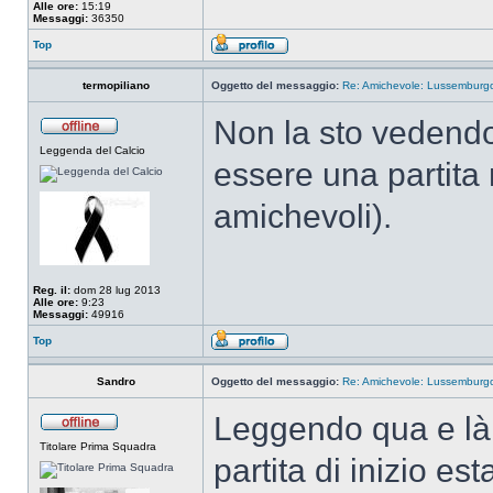
Alle ore:
15:19
Messaggi:
36350
Top
termopiliano
Oggetto del messaggio:
Re: Amichevole: Lussemburgo-
Non la sto vedend
Leggenda del Calcio
essere una partita 
amichevoli).
Reg. il:
dom 28 lug 2013
Alle ore:
9:23
Messaggi:
49916
Top
Sandro
Oggetto del messaggio:
Re: Amichevole: Lussemburgo-
Leggendo qua e là, 
Titolare Prima Squadra
partita di inizio es