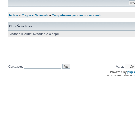
Indice
»
Coppe e Nazionali
»
Competizioni per i team nazionali
Chi c’è in linea
Visitano il forum: Nessuno e 4 ospiti
Cerca per:
Vai a:
Powered by
php
Traduzione Italiana
p