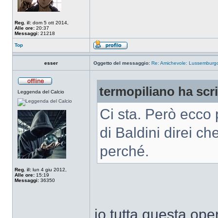
Reg. il:
dom 5 ott 2014,
Alle ore:
20:37
Messaggi:
21218
Top
esser
Oggetto del messaggio:
Re: Amichevole: Lussemburgo-
termopiliano ha scri
Leggenda del Calcio
Ci sta. Però ecco 
di Baldini direi ch
perché.
Reg. il:
lun 4 giu 2012,
Alle ore:
15:19
Messaggi:
36350
io tutta questa ope