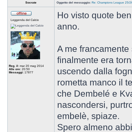
Socrate
Oggetto del messaggio:
Re: Champions League 25/26
Ho visto quote ben 
Leggenda del Calcio
anno.
A me francamente 
finalmente era torn
Reg. il:
mar 20 mag 2014
uscendo dalla fogn
Alle ore:
20:50
Messaggi:
17877
rometta manco il te
che Dembelé e Kva
nascondersi, purtr
embelè, spiaze.
Spero almeno abbia 