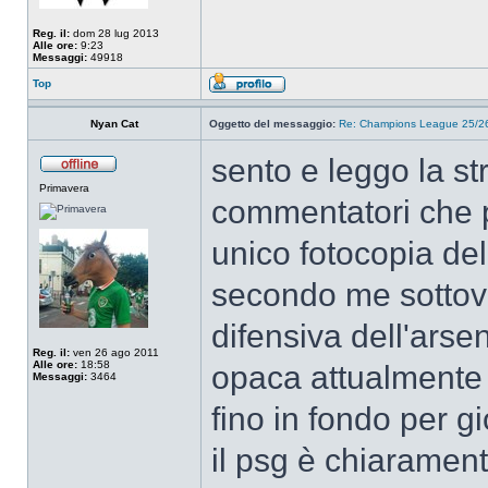
Reg. il:
dom 28 lug 2013
Alle ore:
9:23
Messaggi:
49918
Top
Nyan Cat
Oggetto del messaggio:
Re: Champions League 25/26
sento e leggo la s
Primavera
commentatori che p
unico fotocopia de
secondo me sottova
difensiva dell'arse
Reg. il:
ven 26 ago 2011
Alle ore:
18:58
opaca attualmente m
Messaggi:
3464
fino in fondo per 
il psg è chiaramen