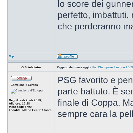
lo score dei gunner
perfetto, imbattuti
che perderanno ma
Top
O Futeboleiro
Oggetto del messaggio:
Re: Champions League 25/26
PSG favorito e pen
Campione d'Europa
parte battuto. È se
finale di Coppa. 
Reg. il:
sab 9 feb 2019,
Alle ore:
12:28
Messaggi:
6790
Località:
Milano Centro Storico
sempre cara la pel