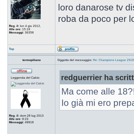
loro danarose tv dis
roba da poco per lo
Reg. il:
lun 4 giu 2012,
Alle ore:
15:19
Messaggi:
36358
Top
termopiliano
Oggetto del messaggio:
Re: Champions League 25/26
redguerrier ha scrit
Leggenda del Calcio
Ma come alle 18?
Io già mi ero pre
Reg. il:
dom 28 lug 2013
Alle ore:
9:23
Messaggi:
49918