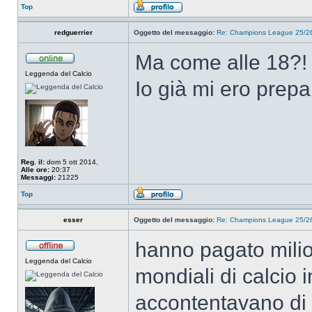
Top
redguerrier
Oggetto del messaggio:
Re: Champions League 25/26
Ma come alle 18?!
Leggenda del Calcio
Io già mi ero prep
Reg. il:
dom 5 ott 2014,
Alle ore:
20:37
Messaggi:
21225
Top
esser
Oggetto del messaggio:
Re: Champions League 25/26
hanno pagato milio
Leggenda del Calcio
mondiali di calcio i
accontentavano di n