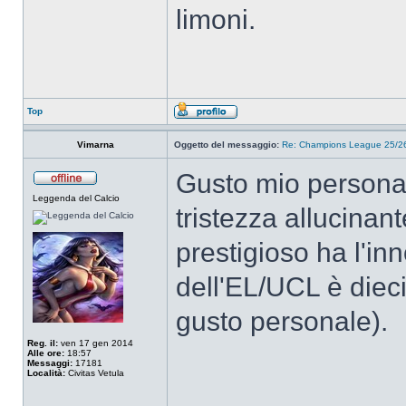
limoni.
Top
Vimarna
Oggetto del messaggio:
Re: Champions League 25/26
Gusto mio personal
Leggenda del Calcio
tristezza allucinan
prestigioso ha l'in
dell'EL/UCL è diec
gusto personale).
Reg. il:
ven 17 gen 2014
Alle ore:
18:57
Messaggi:
17181
Località:
Civitas Vetula