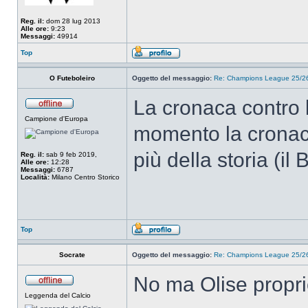
Reg. il:
dom 28 lug 2013
Alle ore:
9:23
Messaggi:
49914
Top
O Futeboleiro
Oggetto del messaggio:
Re: Champions League 25/26
La cronaca contro l
Campione d'Europa
momento la cronac
più della storia (il 
Reg. il:
sab 9 feb 2019,
Alle ore:
12:28
Messaggi:
6787
Località:
Milano Centro Storico
Top
Socrate
Oggetto del messaggio:
Re: Champions League 25/26
No ma Olise propr
Leggenda del Calcio