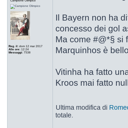
Campione Olimpico
Il Bayern non ha d
concesso dei gol as
Ma come #@*§ si f
Reg. il:
dom 12 mar 2017
Marquinhos è bello 
Alle ore:
12:24
Messaggi:
7538
Vitinha ha fatto una
Kroos mai fatto null
Ultima modifica di
Rome
totale.