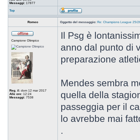
Messaggi:
17877
Top
Romeo
Oggetto del messaggio:
Re: Champions League 25/26
Il Psg è lontanissi
Campione Olimpico
anno dal punto di v
preparazione atletic
Mendes sembra mol
Reg. il:
dom 12 mar 2017
quella della stagion
Alle ore:
12:24
Messaggi:
7538
passeggia per il cam
lo avrebbe mai fatt
.