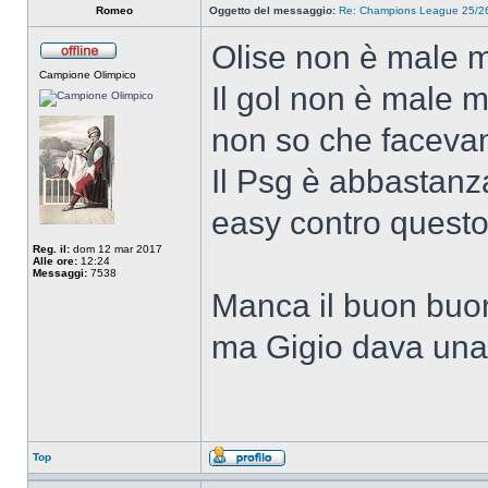
Romeo
Oggetto del messaggio:
Re: Champions League 25/26
Olise non è male m
Campione Olimpico
Il gol non è male m
non so che faceva
Il Psg è abbastanz
easy contro questo
Reg. il:
dom 12 mar 2017
Alle ore:
12:24
Messaggi:
7538
Manca il buon buo
ma Gigio dava una 
Top