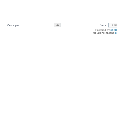
Cerca per:
Vai a:
Powered by
php
Traduzione Italiana
p