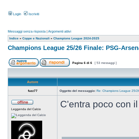
Login
Iscriviti
Messaggi senza risposta
|
Argomenti attivi
Indice
»
Coppe e Nazionali
»
Champions League 2024-2025
Champions League 25/26 Finale: PSG-Arsen
Pagina
6
di
6
[ 53 messaggi ]
Autore
fuzz77
Oggetto del messaggio:
Re: Champions League 25/26
C'entra poco con il 
Leggenda del Calcio