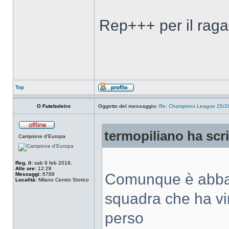
Rep+++ per il rag
Top
O Futeboleiro
Oggetto del messaggio:
Re: Champions League 25/26
termopiliano ha scri
Campione d'Europa
Reg. il:
sab 9 feb 2019,
Alle ore:
12:28
Comunque è abbast
Messaggi:
6788
Località:
Milano Centro Storico
squadra che ha vin
perso