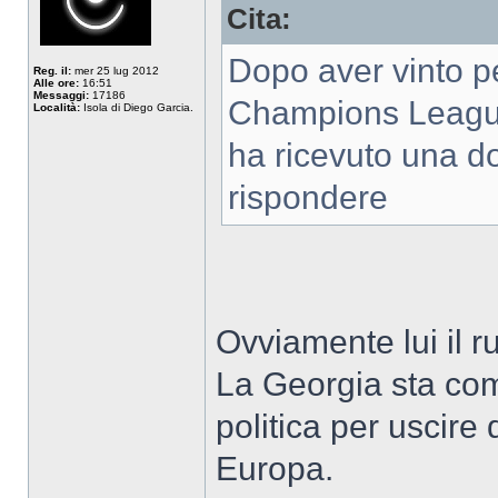
Cita:
Dopo aver vinto pe
Reg. il:
mer 25 lug 2012
Alle ore:
16:51
Messaggi:
17186
Champions League
Località:
Isola di Diego Garcia.
ha ricevuto una do
rispondere
Ovviamente lui il r
La Georgia sta comb
politica per uscire 
Europa.