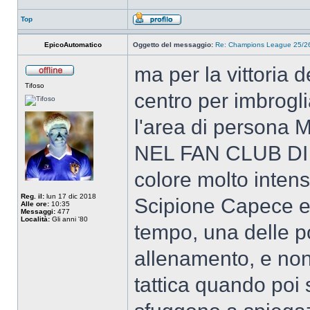
Top
EpicoAutomatico
Oggetto del messaggio:
Re: Champions League 25/26
ma per la vittoria 
Tifoso
centro per imbrogli
l'area di perso
NEL FAN CLUB DI 
colore molto intenso
Reg. il:
lun 17 dic 2018
Scipione Capece e 
Alle ore:
10:35
Messaggi:
477
Località:
Gli anni '80
tempo, una delle po
allenamento, e non
tattica quando poi