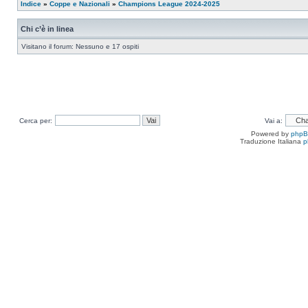
Indice
»
Coppe e Nazionali
»
Champions League 2024-2025
Chi c’è in linea
Visitano il forum: Nessuno e 17 ospiti
Cerca per:
Vai a:
Powered by
php
Traduzione Italiana
p