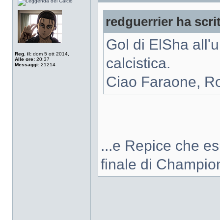
redguerrier ha scri
Gol di ElSha all'
Reg. il:
dom 5 ott 2014,
calcistica.
Alle ore:
20:37
Messaggi:
21214
Ciao Faraone, R
...e Repice che e
finale di Champi