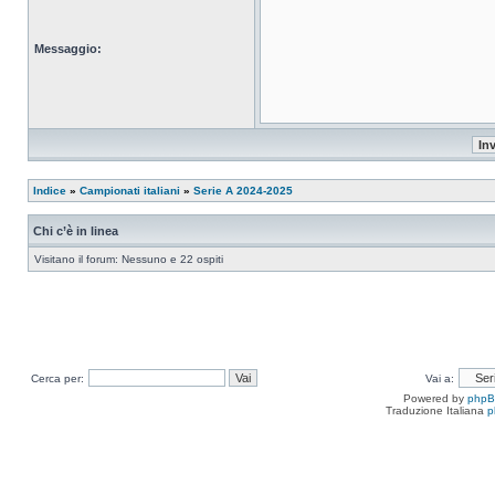
Messaggio:
Indice
»
Campionati italiani
»
Serie A 2024-2025
Chi c’è in linea
Visitano il forum: Nessuno e 22 ospiti
Cerca per:
Vai a:
Powered by
php
Traduzione Italiana
p