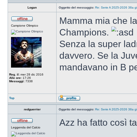
Logan
Oggetto del messaggio:
Re: Serie A 2025-2026 38a g
Mamma mia che lad
Campione Olimpico
Champions.
Senza la super lad
davvero. Se la Juve
mandavano in B per
Reg. il:
mer 28 dic 2016
Alle ore:
17:26
Messaggi:
7338
Top
redguerrier
Oggetto del messaggio:
Re: Serie A 2025-2026 38a g
Azz ha fatto così t
Leggenda del Calcio