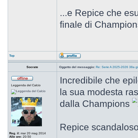
...e Repice che es
finale di Champio
Top
Socrate
Oggetto del messaggio:
Re: Serie A 2025-2026 38a g
Incredibile che epi
Leggenda del Calcio
la sua modesta rass
dalla Champions
Repice scandaloso a
Reg. il:
mar 20 mag 2014
Alle ore:
20:50