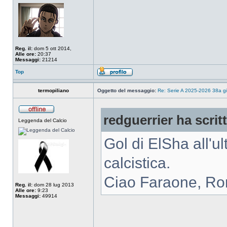
Reg. il:
dom 5 ott 2014,
Alle ore:
20:37
Messaggi:
21214
Top
termopiliano
Oggetto del messaggio:
Re: Serie A 2025-2026 38a g
redguerrier ha scrit
Leggenda del Calcio
Gol di ElSha all'u
calcistica.
Ciao Faraone, Ro
Reg. il:
dom 28 lug 2013
Alle ore:
9:23
Messaggi:
49914