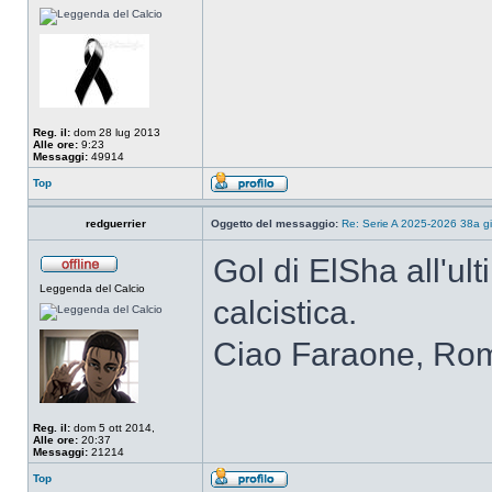
Reg. il:
dom 28 lug 2013
Alle ore:
9:23
Messaggi:
49914
Top
redguerrier
Oggetto del messaggio:
Re: Serie A 2025-2026 38a g
Gol di ElSha all'ul
Leggenda del Calcio
calcistica.
Ciao Faraone, Ro
Reg. il:
dom 5 ott 2014,
Alle ore:
20:37
Messaggi:
21214
Top