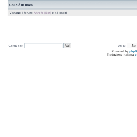
Chi c’è in linea
Visitano il forum:
Ahrefs [Bot]
e 44 ospiti
Cerca per:
Vai a:
Powered by
php
Traduzione Italiana
p