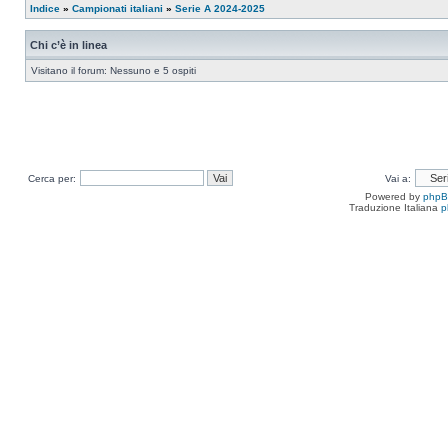
Indice
»
Campionati italiani
»
Serie A 2024-2025
Chi c’è in linea
Visitano il forum: Nessuno e 5 ospiti
Cerca per:
Vai a:
Powered by
php
Traduzione Italiana
p