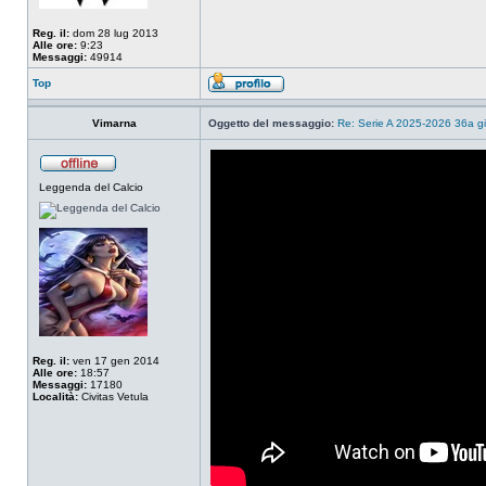
Reg. il:
dom 28 lug 2013
Alle ore:
9:23
Messaggi:
49914
Top
Vimarna
Oggetto del messaggio:
Re: Serie A 2025-2026 36a g
Leggenda del Calcio
Reg. il:
ven 17 gen 2014
Alle ore:
18:57
Messaggi:
17180
Località:
Civitas Vetula