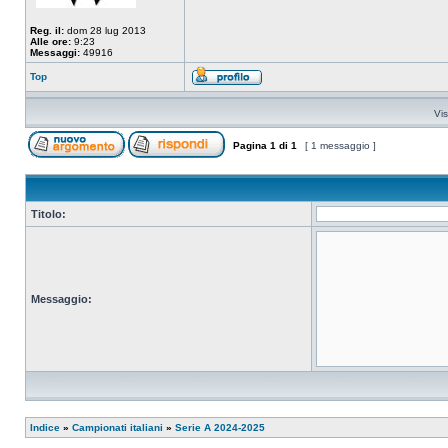
Reg. il:
dom 28 lug 2013
Alle ore:
9:23
Messaggi:
49916
Top
Vis
Pagina
1
di
1
[ 1 messaggio ]
Titolo:
Messaggio:
Indice
»
Campionati italiani
»
Serie A 2024-2025