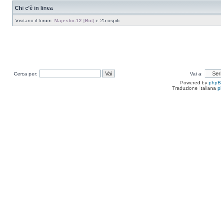
Chi c’è in linea
Visitano il forum:
Majestic-12 [Bot]
e 25 ospiti
Cerca per:
Vai a:
Powered by
php
Traduzione Italiana
p