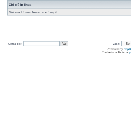
Chi c’è in linea
Visitano il forum: Nessuno e 5 ospiti
Cerca per:
Vai a:
Powered by
php
Traduzione Italiana
p