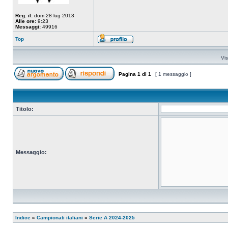
Reg. il:
dom 28 lug 2013
Alle ore:
9:23
Messaggi:
49916
Top
Vis
Pagina
1
di
1
[ 1 messaggio ]
Titolo:
Messaggio:
Indice
»
Campionati italiani
»
Serie A 2024-2025