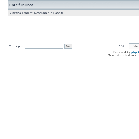
Chi c’è in linea
Visitano il forum: Nessuno e 51 ospiti
Cerca per:
Vai a:
Powered by
php
Traduzione Italiana
p