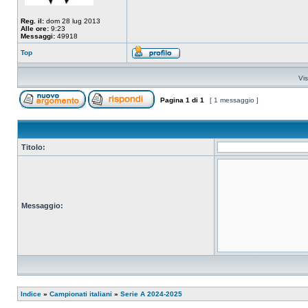
Reg. il:
dom 28 lug 2013
Alle ore:
9:23
Messaggi:
49918
Top
Vis
Pagina
1
di
1
[ 1 messaggio ]
Titolo:
Messaggio:
Indice
»
Campionati italiani
»
Serie A 2024-2025