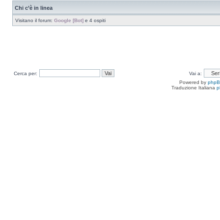
Chi c’è in linea
Visitano il forum:
Google [Bot]
e 4 ospiti
Cerca per:
Vai a:
Powered by
php
Traduzione Italiana
p