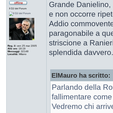
Grande Danielino, s
Il DJ del Forum
e non occorre ripet
Addio commovente
paragonabile a quel
striscione a Ranier
Reg. il:
ven 25 mar 2005
Alle ore:
18:19
splendida davvero
Messaggi:
32148
Località:
Milano
ElMauro ha scritto:
Parlando della Ro
fallimentare come 
Vedremo chi arrive