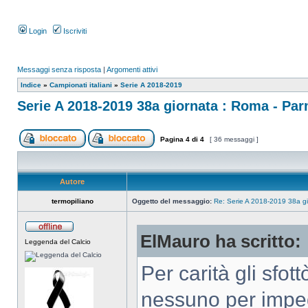
Login
Iscriviti
Messaggi senza risposta
|
Argomenti attivi
Indice
»
Campionati italiani
»
Serie A 2018-2019
Serie A 2018-2019 38a giornata : Roma - Pa
Pagina
4
di
4
[ 36 messaggi ]
Autore
termopiliano
Oggetto del messaggio:
Re: Serie A 2018-2019 38a g
ElMauro ha scritto:
Leggenda del Calcio
Per carità gli sfot
nessuno per imped