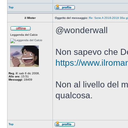
Top
il Mister
Oggetto del messaggio:
Re: Serie A 2018-2019 38a g
@wonderwall
Leggenda del Calcio
Non sapevo che De 
https://www.ilroman
Reg. il:
sab 6 dic 2008,
Alle ore:
15:51
Messaggi:
18409
Non al livello del 
qualcosa.
Top