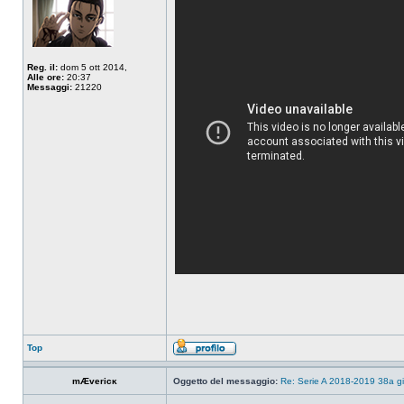
Reg. il:
dom 5 ott 2014,
Alle ore:
20:37
Messaggi:
21220
Top
mÆvericĸ
Oggetto del messaggio:
Re: Serie A 2018-2019 38a g