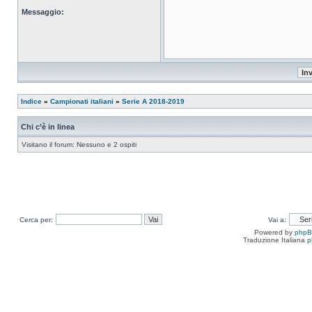
Messaggio:
Indice
»
Campionati italiani
»
Serie A 2018-2019
Chi c’è in linea
Visitano il forum: Nessuno e 2 ospiti
Cerca per:
Vai a:
Powered by
php
Traduzione Italiana
p