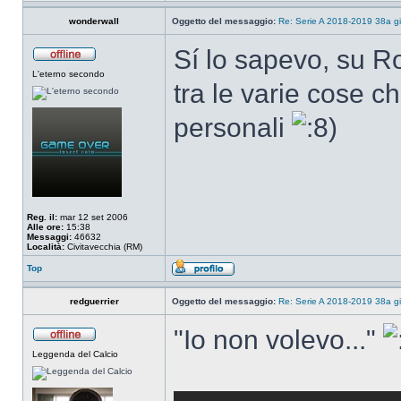
wonderwall
Oggetto del messaggio:
Re: Serie A 2018-2019 38a g
Sí lo sapevo, su Ro
L'eterno secondo
tra le varie cose c
personali
Reg. il:
mar 12 set 2006
Alle ore:
15:38
Messaggi:
46632
Località:
Civitavecchia (RM)
Top
redguerrier
Oggetto del messaggio:
Re: Serie A 2018-2019 38a g
"Io non volevo..."
Leggenda del Calcio