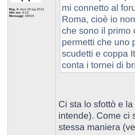
mi connetto al for
Reg. il:
dom 28 lug 2013
Alle ore:
9:23
Messaggi:
49916
Roma, cioè io non
che sono il primo 
permetti che uno 
scudetti e coppa I
conta i tornei di b
Ci sta lo sfottò e l
intende). Come ci 
stessa maniera (ve