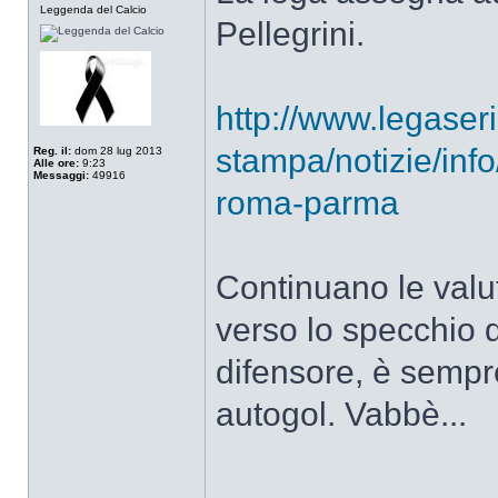
Leggenda del Calcio
Pellegrini.
http://www.legaserie
stampa/notizie/info
Reg. il:
dom 28 lug 2013
Alle ore:
9:23
Messaggi:
49916
roma-parma
Continuano le valut
verso lo specchio 
difensore, è sempr
autogol. Vabbè...