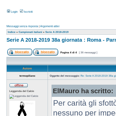
Login
Iscriviti
Messaggi senza risposta
|
Argomenti attivi
Indice
»
Campionati italiani
»
Serie A 2018-2019
Serie A 2018-2019 38a giornata : Roma - Pa
Pagina
4
di
4
[ 36 messaggi ]
Autore
termopiliano
Oggetto del messaggio:
Re: Serie A 2018-2019 38a g
ElMauro ha scritto:
Leggenda del Calcio
Per carità gli sfot
nessuno per imped