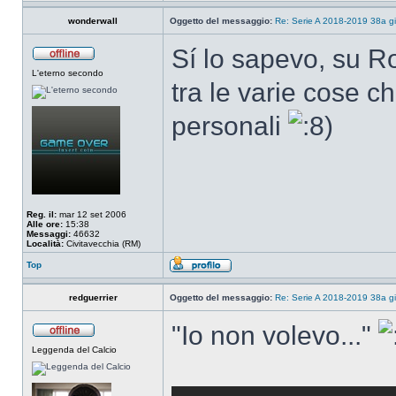
wonderwall
Oggetto del messaggio:
Re: Serie A 2018-2019 38a g
Sí lo sapevo, su Ro
L'eterno secondo
tra le varie cose c
personali
Reg. il:
mar 12 set 2006
Alle ore:
15:38
Messaggi:
46632
Località:
Civitavecchia (RM)
Top
redguerrier
Oggetto del messaggio:
Re: Serie A 2018-2019 38a g
"Io non volevo..."
Leggenda del Calcio