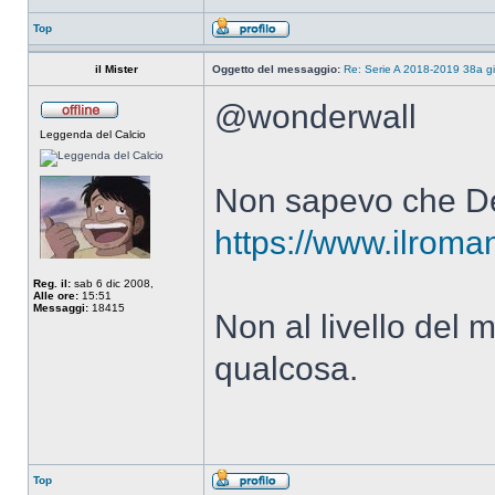
Top
il Mister
Oggetto del messaggio:
Re: Serie A 2018-2019 38a g
@wonderwall
Leggenda del Calcio
Non sapevo che De 
https://www.ilroman
Reg. il:
sab 6 dic 2008,
Alle ore:
15:51
Messaggi:
18415
Non al livello del 
qualcosa.
Top