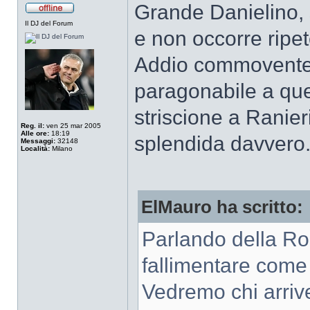
Grande Danielino, s
Il DJ del Forum
e non occorre ripet
Addio commovente
paragonabile a quel
striscione a Ranier
Reg. il:
ven 25 mar 2005
Alle ore:
18:19
splendida davvero
Messaggi:
32148
Località:
Milano
ElMauro ha scritto:
Parlando della Ro
fallimentare come 
Vedremo chi arrive