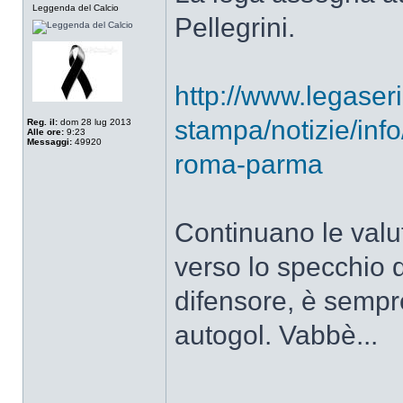
Leggenda del Calcio
Pellegrini.
http://www.legaserie
stampa/notizie/info
Reg. il:
dom 28 lug 2013
Alle ore:
9:23
Messaggi:
49920
roma-parma
Continuano le valut
verso lo specchio 
difensore, è sempr
autogol. Vabbè...