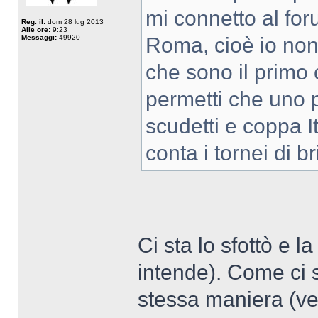
mi connetto al for
Reg. il:
dom 28 lug 2013
Alle ore:
9:23
Messaggi:
49920
Roma, cioè io non
che sono il primo 
permetti che uno 
scudetti e coppa I
conta i tornei di b
Ci sta lo sfottò e l
intende). Come ci 
stessa maniera (ve