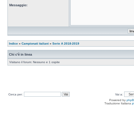
Messaggio:
Indice
»
Campionati italiani
»
Serie A 2018-2019
Chi c’è in linea
Visitano il forum: Nessuno e 1 ospite
Cerca per:
Vai a:
Powered by
php
Traduzione Italiana
p