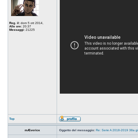
Reg. il:
dom 5 ott 2014,
Alle ore:
20:37
Messaggi:
21225
Top
mÆvericĸ
Oggetto del messaggio:
Re: Serie A 2018-2019 38a g