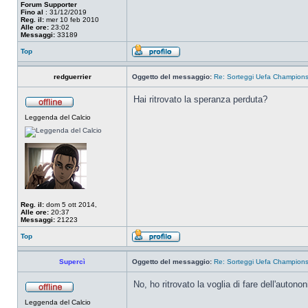
Forum Supporter
Fino al
: 31/12/2019
Reg. il:
mer 10 feb 2010
Alle ore:
23:02
Messaggi:
33189
Top
redguerrier
Oggetto del messaggio:
Re: Sorteggi Uefa Champion
Hai ritrovato la speranza perduta?
Leggenda del Calcio
Reg. il:
dom 5 ott 2014,
Alle ore:
20:37
Messaggi:
21223
Top
Supercì
Oggetto del messaggio:
Re: Sorteggi Uefa Champion
No, ho ritrovato la voglia di fare dell'autono
Leggenda del Calcio