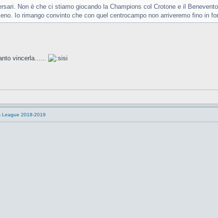
vversari. Non è che ci stiamo giocando la Champions col Crotone e il Benevent
o. Io rimango convinto che con quel centrocampo non arriveremo fino in fond
anto vincerla......
s League 2018-2019