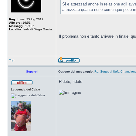
Si è attrezzati anche in relazione agli a
attrezzate quanto noi o comunque poco men
Reg. il:
mer 25 lug 2012
Alle ore:
16:51
Messaggi:
17186
Località:
Isola di Diego Garcia.
Il problema non è tanto arrivare in finale, qu
Top
Supercì
Oggetto del messaggio:
Re: Sorteggi Uefa Champion
Ridete, ridete
Leggenda del Calcio