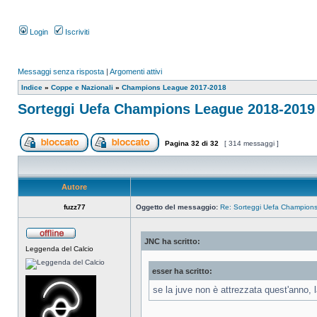
Login
Iscriviti
Messaggi senza risposta
|
Argomenti attivi
Indice
»
Coppe e Nazionali
»
Champions League 2017-2018
Sorteggi Uefa Champions League 2018-2019
Pagina
32
di
32
[ 314 messaggi ]
Autore
fuzz77
Oggetto del messaggio:
Re: Sorteggi Uefa Champion
JNC ha scritto:
Leggenda del Calcio
esser ha scritto:
se la juve non è attrezzata quest'anno, 