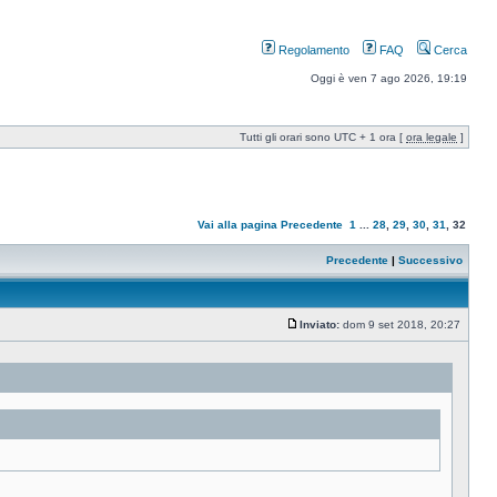
Regolamento
FAQ
Cerca
Oggi è ven 7 ago 2026, 19:19
Tutti gli orari sono UTC + 1 ora [
ora legale
]
Vai alla pagina
Precedente
1
...
28
,
29
,
30
,
31
,
32
Precedente
|
Successivo
Inviato:
dom 9 set 2018, 20:27