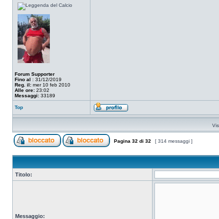
Forum Supporter
Fino al
: 31/12/2019
Reg. il:
mer 10 feb 2010
Alle ore:
23:02
Messaggi:
33189
Top
Vis
Pagina
32
di
32
[ 314 messaggi ]
Titolo:
Messaggio: