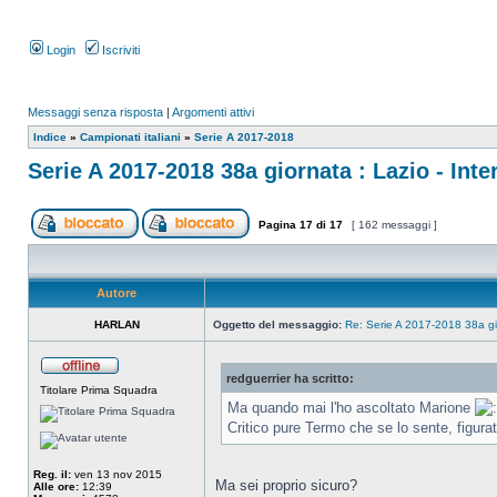
Login
Iscriviti
Messaggi senza risposta
|
Argomenti attivi
Indice
»
Campionati italiani
»
Serie A 2017-2018
Serie A 2017-2018 38a giornata : Lazio - Inte
Pagina
17
di
17
[ 162 messaggi ]
Autore
HARLAN
Oggetto del messaggio:
Re: Serie A 2017-2018 38a gio
redguerrier ha scritto:
Titolare Prima Squadra
Ma quando mai l'ho ascoltato Marione
Critico pure Termo che se lo sente, figurat
Reg. il:
ven 13 nov 2015
Ma sei proprio sicuro?
Alle ore:
12:39