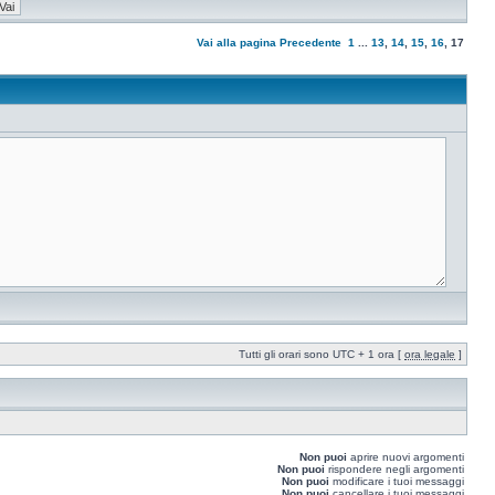
Vai alla pagina
Precedente
1
...
13
,
14
,
15
,
16
,
17
Tutti gli orari sono UTC + 1 ora [
ora legale
]
Non puoi
aprire nuovi argomenti
Non puoi
rispondere negli argomenti
Non puoi
modificare i tuoi messaggi
Non puoi
cancellare i tuoi messaggi