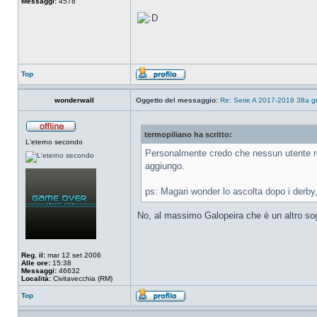
Messaggi:
4578
Top
wonderwall
Oggetto del messaggio:
Re: Serie A 2017-2018 38a gio
termopiliano ha scritto:
L'eterno secondo
Personalmente credo che nessun utente roma
aggiungo.
ps: Magari wonder lo ascolta dopo i derby
No, al massimo Galopeira che è un altro so
Reg. il:
mar 12 set 2006
Alle ore:
15:38
Messaggi:
46632
Località:
Civitavecchia (RM)
Top