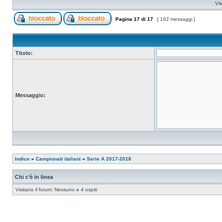
Vis
Pagina
17
di
17
[ 162 messaggi ]
Titolo:
Messaggio:
Indice
»
Campionati italiani
»
Serie A 2017-2018
Chi c’è in linea
Visitano il forum: Nessuno e 4 ospiti