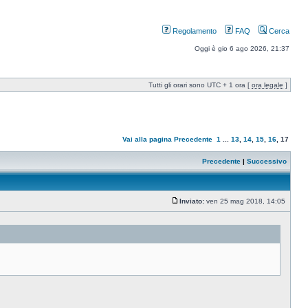
Regolamento
FAQ
Cerca
Oggi è gio 6 ago 2026, 21:37
Tutti gli orari sono UTC + 1 ora [
ora legale
]
Vai alla pagina
Precedente
1
...
13
,
14
,
15
,
16
,
17
Precedente
|
Successivo
Inviato:
ven 25 mag 2018, 14:05