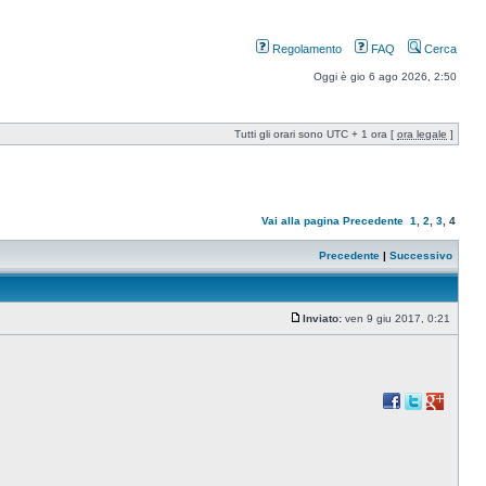
Regolamento
FAQ
Cerca
Oggi è gio 6 ago 2026, 2:50
Tutti gli orari sono UTC + 1 ora [
ora legale
]
Vai alla pagina
Precedente
1
,
2
,
3
,
4
Precedente
|
Successivo
Inviato:
ven 9 giu 2017, 0:21