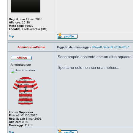
Reg. il:
mar 12 set 2006
Alle ore:
15:38
Messaggi:
46632
Località:
Civitavecchia (RM)
Top
AdminForumCalcio
Oggetto del messaggio:
Playoff Serie B 2016-2017
Sono proprio contento che un altra squadra
Amministratore
Speriamo solo non sia una meteora.
Forum Supporter
Fino al
: 01/05/2020
Reg. il:
sab 8 mar 2003,
Alle ore:
0:30
Messaggi:
11255
Top