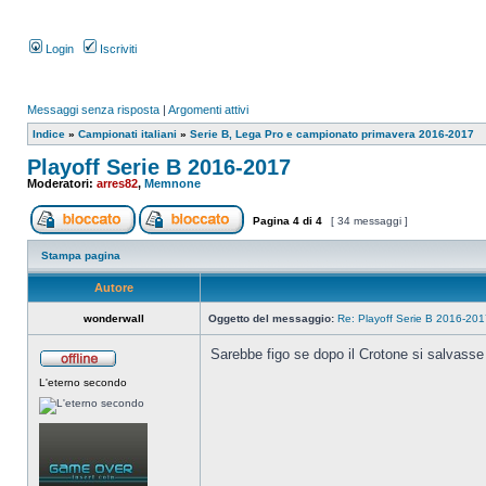
Login
Iscriviti
Messaggi senza risposta
|
Argomenti attivi
Indice
»
Campionati italiani
»
Serie B, Lega Pro e campionato primavera 2016-2017
Playoff Serie B 2016-2017
Moderatori:
arres82
,
Memnone
Pagina
4
di
4
[ 34 messaggi ]
Stampa pagina
Autore
wonderwall
Oggetto del messaggio:
Re: Playoff Serie B 2016-20
Sarebbe figo se dopo il Crotone si salvass
L'eterno secondo