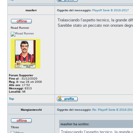
masferr
Oggetto del messaggio:
Playoff Serie B 2016-2017
Tralasciando l’aspetto tecnico, la grande di
Sarebbe stato un peccato non onorare degn
Road Runner
Forum Supporter
Fino al
: 31/12/2020
Reg. il:
mar 28 ott 2008
Alle ore:
17:52
Messaggi:
8313
Località:
MI
Top
Mangiastecchi
Oggetto del messaggio:
Re: Playoff Serie B 2016-20
masferr ha scritto:
Tifoso
Tralasciando l’aspetto tecnico, la grande 