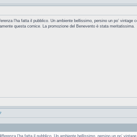
fferenza l’ha fatta il pubblico. Un ambiente bellissimo, persino un po’ vintag
amente questa cornice. La promozione del Benevento è stata meritatissima.
17
differenza l’ha fatta il pubblico. Un ambiente bellissimo, persino un po’ vinta