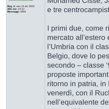
Mohamed Cissé, Jak
Reg. il:
mer 10 dic 2003
e tre centrocampist
Alle ore:
15:12
Messaggi:
3564
I primi due, come 
mercato all’estero
l’Umbria con il cl
Belgio, dove lo pes
secondo – classe ‘
proposte importanti
ritorno in patria, 
venerdì, con il Ru
nell’equivalente de