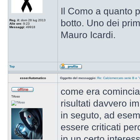
Il Como a quanto p
botto. Uno dei prim
Reg. il:
dom 28 lug 2013
Alle ore:
9:23
Messaggi:
49918
Mauro Icardi.
Top
esserAutomatico
Oggetto del messaggio:
Re: Calciomercato serie B e "
come era cominciat
Tifoso
risultati davvero im
in seguto, ad esempi
essere criticati pe
in un certo intere