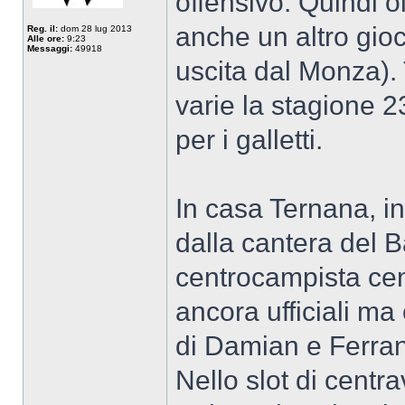
offensivo. Quindi ol
anche un altro gioca
Reg. il:
dom 28 lug 2013
Alle ore:
9:23
Messaggi:
49918
uscita dal Monza). 
varie la stagione 
per i galletti.
In casa Ternana, inv
dalla cantera del Ba
centrocampista cen
ancora ufficiali ma 
di Damian e Ferran
Nello slot di centra