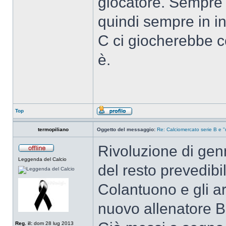
giocatore. Sempre s
quindi sempre in i
C ci giocherebbe c
è.
Top
termopiliano
Oggetto del messaggio:
Re: Calciomercato serie B e "
Rivoluzione di gen
Leggenda del Calcio
del resto prevedibi
Colantuono e gli ar
nuovo allenatore B
Reg. il:
dom 28 lug 2013