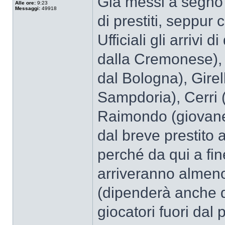
Già messi a segno 
Alle ore:
9:23
Messaggi:
49918
di prestiti, seppur 
Ufficiali gli arrivi 
dalla Cremonese),
dal Bologna), Girel
Sampdoria), Cerri 
Raimondo (giovane
dal breve prestito 
perché da qui a fi
arriveranno almeno
(dipenderà anche da
giocatori fuori dal 