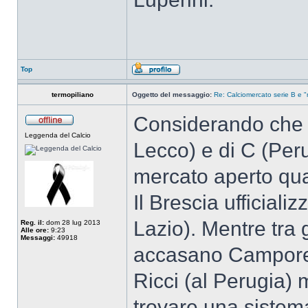
Top
termopiliano
Oggetto del messaggio:
Re: Calciomercato serie B e "
Considerando che 
Leggenda del Calcio
Lecco) e di C (Per
mercato aperto qua
Il Brescia ufficializ
Lazio). Mentre tra g
Reg. il:
dom 28 lug 2013
Alle ore:
9:23
Messaggi:
49918
accasano Campores
Ricci (al Perugia) m
trovare una sistem