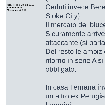
Ceduti invece Beres
Reg. il:
dom 28 lug 2013
Alle ore:
9:23
Messaggi:
49918
Stoke City).
Il mercato dei bluce
Sicuramente arriv
attaccante (si parl
Del resto le ambizi
ritorno in serie A s
obbligato.
In casa Ternana in
un altro ex Perugia.
Luperini.