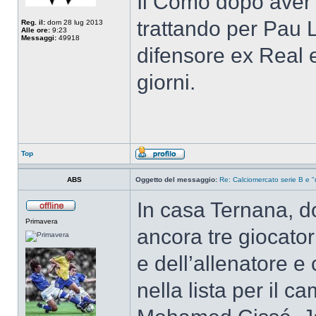
Il Como dopo aver uf
trattando per Pau 
Reg. il:
dom 28 lug 2013
Alle ore:
9:23
Messaggi:
49918
difensore ex Real e
giorni.
Top
ABS
Oggetto del messaggio:
Re: Calciomercato serie B e "
In casa Ternana, d
Primavera
ancora tre giocator
e dell’allenatore e 
nella lista per il ca