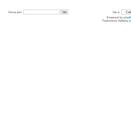
Cerca per:
Vai a:
Powered by
php
Traduzione Italiana
p