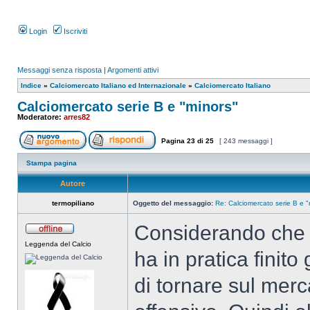
Login
Iscriviti
Messaggi senza risposta
|
Argomenti attivi
Indice
»
Calciomercato Italiano ed Internazionale
»
Calciomercato Italiano
Calciomercato serie B e "minors"
Moderatore:
arres82
Pagina
23
di
25
[ 243 messaggi ]
Stampa pagina
Autore
termopiliano
Oggetto del messaggio:
Re: Calciomercato serie B e "
Considerando che Me
Leggenda del Calcio
ha in pratica finito
di tornare sul merc