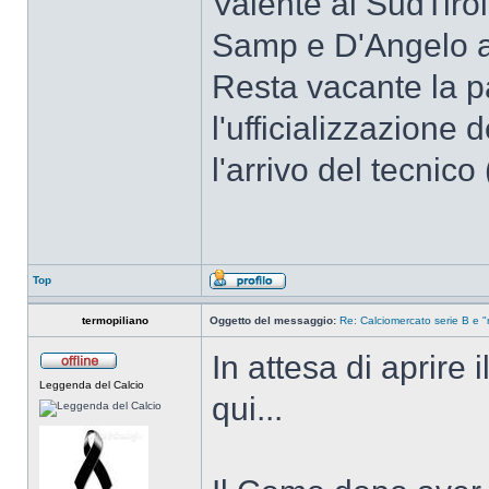
Valente al SudTirol
Samp e D'Angelo a
Resta vacante la p
l'ufficializzazione 
l'arrivo del tecnico 
Top
termopiliano
Oggetto del messaggio:
Re: Calciomercato serie B e "
In attesa di aprire il
Leggenda del Calcio
qui...