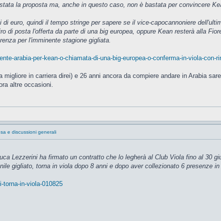
 è stata la proposta ma, anche in questo caso, non è bastata per convincere Ke
i di euro, quindi il tempo stringe per sapere se il vice-capocannoniere dell'u
giro di posta l'offerta da parte di una big europea, oppure Kean resterà alla Fi
renza per l'imminente stagione gigliata.
ente-arabia-per-kean-o-chiamata-di-una-big-europea-o-conferma-in-viola-con-
(la migliore in carriera direi) e 26 anni ancora da compiere andare in Arabia 
ora altre occasioni.
sa e discussioni generali
ca Lezzerini ha firmato un contratto che lo legherà al Club Viola fino al 30 gi
nile gigliato, torna in viola dopo 8 anni e dopo aver collezionato 6 presenze i
-torna-in-viola-010825