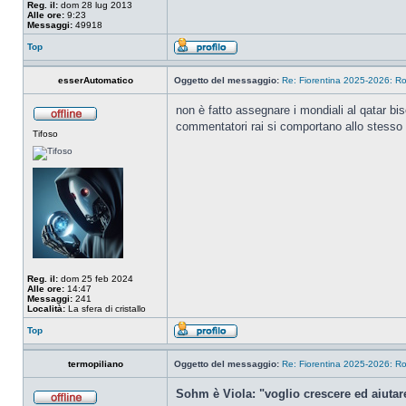
Reg. il:
dom 28 lug 2013
Alle ore:
9:23
Messaggi:
49918
Top
esserAutomatico
Oggetto del messaggio:
Re: Fiorentina 2025-2026: Ro
non è fatto assegnare i mondiali al qatar bi
commentatori rai si comportano allo stesso 
Tifoso
Reg. il:
dom 25 feb 2024
Alle ore:
14:47
Messaggi:
241
Località:
La sfera di cristallo
Top
termopiliano
Oggetto del messaggio:
Re: Fiorentina 2025-2026: Ro
Sohm è Viola: "voglio crescere ed aiutar