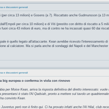
sa e discussioni generali
 Fagioli (per circa 13 milioni) e Gosens (a 7). Riscattato anche Gudmunsson (a 1
dall'Empoli per circa 10 milioni) e di Viti (prestito con diritto di riscatto a 5 mili
to fuori circa 43 milioni di euro, ma di contro ne ha incassati quasi 60 dai risc
ipale è quello legato all'attaccante. Kean avrebbe ricevuto l'interessamento di 
agione al calciatore. Ma si parla anche di sondaggi del Napoli e del Manchester
sa e discussioni generali
na big europea o conferma in viola con rinnovo
bia per Moise Kean, arriva la risposta definitiva del diretto interessato: vuole
 presentarsi è stato l'Al Qadsiah, pronto a mettere sul tavolo un quadriennale da
 ha convinto Kean.
la Juventus però non è finito qui. Ci ha provato infatti anche l'Al Hilal, club r