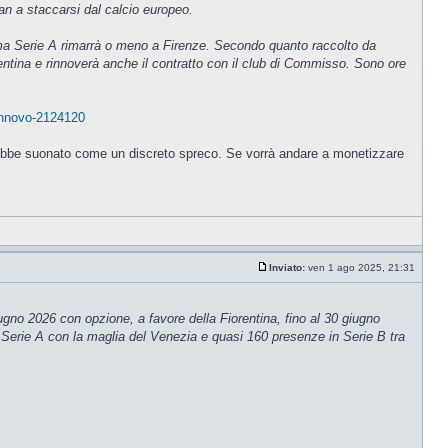
an a staccarsi dal calcio europeo.
ltima Serie A rimarrà o meno a Firenze. Secondo quanto raccolto da
orentina e rinnoverà anche il contratto con il club di Commisso. Sono ore
rinnovo-2124120
sarebbe suonato come un discreto spreco. Se vorrà andare a monetizzare
Inviato:
ven 1 ago 2025, 21:31
ugno 2026 con opzione, a favore della Fiorentina, fino al 30 giugno
n Serie A con la maglia del Venezia e quasi 160 presenze in Serie B tra