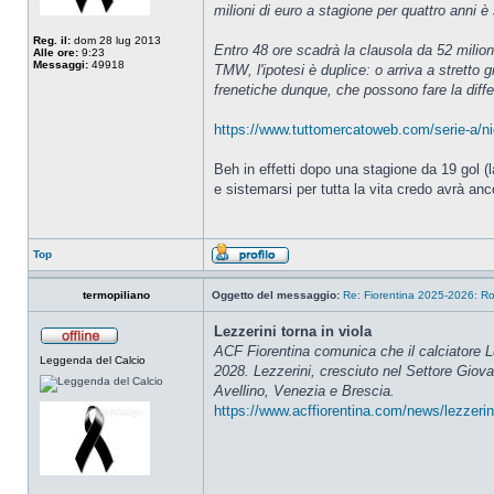
milioni di euro a stagione per quattro anni
Reg. il:
dom 28 lug 2013
Entro 48 ore scadrà la clausola da 52 milion
Alle ore:
9:23
Messaggi:
49918
TMW, l'ipotesi è duplice: o arriva a stretto 
frenetiche dunque, che possono fare la diffe
https://www.tuttomercatoweb.com/serie-a/ni
Beh in effetti dopo una stagione da 19 gol 
e sistemarsi per tutta la vita credo avrà anc
Top
termopiliano
Oggetto del messaggio:
Re: Fiorentina 2025-2026: Ro
Lezzerini torna in viola
ACF Fiorentina comunica che il calciatore Lu
Leggenda del Calcio
2028. Lezzerini, cresciuto nel Settore Giova
Avellino, Venezia e Brescia.
https://www.acffiorentina.com/news/lezzerini