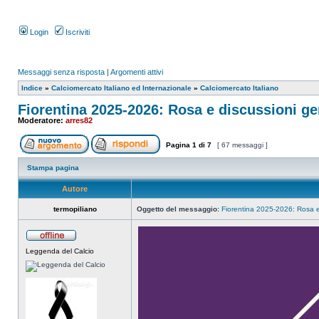
Login
Iscriviti
Messaggi senza risposta
|
Argomenti attivi
Indice
»
Calciomercato Italiano ed Internazionale
»
Calciomercato Italiano
Fiorentina 2025-2026: Rosa e discussioni ge
Moderatore:
arres82
Pagina
1
di
7
[ 67 messaggi ]
Stampa pagina
Autore
termopiliano
Oggetto del messaggio:
Fiorentina 2025-2026: Rosa e
Leggenda del Calcio