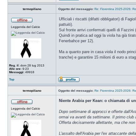
termopiliano
Oggetto del messaggio:
Re: Fiorentina 2025-2026: Ro
Ufficiali i riscatti (difatti obbligatori) di
pattuiti).
Leggenda del Calcio
Sul fronte arrivi confermati quelli di Fazzini (
Quindi in pratica ad oggi la viola ha già tira
Fenerbahce per 12).
Ma a quanto pare in casa viola il nodo princ
tranche) e garantire 15 milioni di euro a st
Reg. il:
dom 28 lug 2013
Alle ore:
9:23
Messaggi:
49918
Top
termopiliano
Oggetto del messaggio:
Re: Fiorentina 2025-2026: Ro
Niente Arabia per Kean: o chiamata di u
Leggenda del Calcio
Dopo settimane di approcci e offerte dall'Ara
ormai va avanti da settimane. Il primo club a
Offerta decisamente allettante, ma che non
L'assalto dell'Arabia per l'ex attaccante del