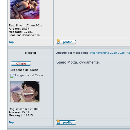
Reg. il:
ven 17 gen 2014
Alle ore:
18:57
Messaggi:
17181
Località:
Civitas Vetula
Top
il Mister
Oggetto del messaggio:
Re: Fiorentina 2025-2026: Ro
Spero Motta, ovviamente.
Leggenda del Calcio
Reg. il:
sab 6 dic 2008,
Alle ore:
15:51
Messaggi:
18415
Top