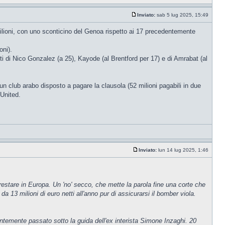
Inviato:
sab 5 lug 2025, 15:49
3 milioni, con uno sconticino del Genoa rispetto ai 17 precedentemente
oni).
atti di Nico Gonzalez (a 25), Kayode (al Brentford per 17) e di Amrabat (al
un club arabo disposto a pagare la clausola (52 milioni pagabili in due
 United.
Inviato:
lun 14 lug 2025, 1:46
 restare in Europa. Un 'no' secco, che mette la parola fine una corte che
 13 milioni di euro netti all'anno pur di assicurarsi il bomber viola.
ecentemente passato sotto la guida dell'ex interista Simone Inzaghi. 20