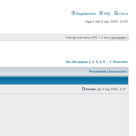
Regolamento
FAQ
Cerca
Oggi è sab 8 ago 2026, 13:26
Tutti gli orari sono UTC + 1 ora [
ora legale
]
Vai alla pagina
1
,
2
,
3
,
4
,
5
...
7
Prossimo
Precedente
|
Successivo
Inviato:
gio 3 lug 2025, 1:17