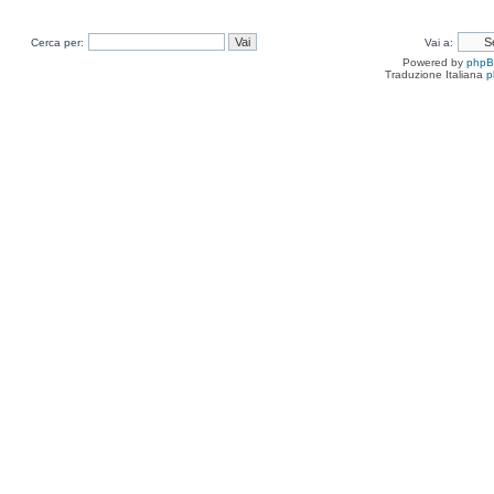
Cerca per:
Vai a:
Powered by
php
Traduzione Italiana
p