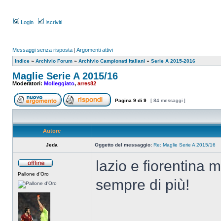
Login
Iscriviti
Messaggi senza risposta
|
Argomenti attivi
Indice
»
Archivio Forum
»
Archivio Campionati Italiani
»
Serie A 2015-2016
Maglie Serie A 2015/16
Moderatori:
Molleggiato
,
arres82
Pagina
9
di
9
[ 84 messaggi ]
Autore
Jeda
Oggetto del messaggio:
Re: Maglie Serie A 2015/16
lazio e fiorentina 
Pallone d'Oro
sempre di più!