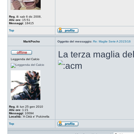
Reg. il:
sab 6 dic 2008,
Alle ore:
15:51
Messaggi:
18415
Top
MarkPocho
Oggetto del messaggio:
Re: Maglie Serie A 2015/16
La terza maglia del
Leggenda del Calcio
Reg. il:
lun 25 gen 2010
Alle ore:
1:21
Messaggi:
10094
Località:
'A Città e' Pulcinella
Top