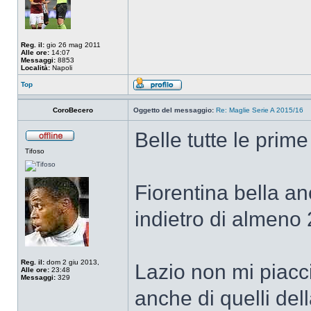
Reg. il:
gio 26 mag 2011
Alle ore:
14:07
Messaggi:
8853
Località:
Napoli
Top
CoroBecero
Oggetto del messaggio:
Re: Maglie Serie A 2015/16
Belle tutte le prim
Tifoso
Fiorentina bella a
indietro di almeno 
Reg. il:
dom 2 giu 2013,
Lazio non mi piacci
Alle ore:
23:48
Messaggi:
329
anche di quelli de