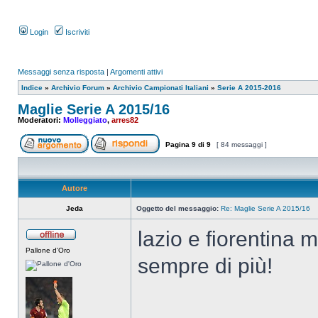
Login
Iscriviti
Messaggi senza risposta
|
Argomenti attivi
Indice
»
Archivio Forum
»
Archivio Campionati Italiani
»
Serie A 2015-2016
Maglie Serie A 2015/16
Moderatori:
Molleggiato
,
arres82
Pagina
9
di
9
[ 84 messaggi ]
Autore
Jeda
Oggetto del messaggio:
Re: Maglie Serie A 2015/16
lazio e fiorentina 
Pallone d'Oro
sempre di più!