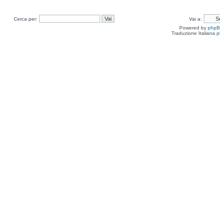
Cerca per:
Vai a:
Powered by
php
Traduzione Italiana
p