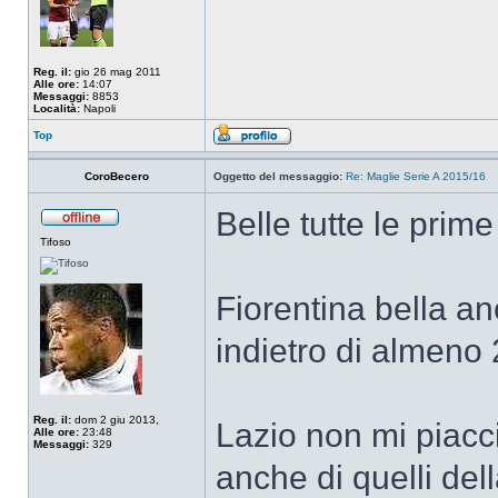
Reg. il:
gio 26 mag 2011
Alle ore:
14:07
Messaggi:
8853
Località:
Napoli
Top
CoroBecero
Oggetto del messaggio:
Re: Maglie Serie A 2015/16
Belle tutte le prim
Tifoso
Fiorentina bella a
indietro di almeno 
Reg. il:
dom 2 giu 2013,
Lazio non mi piacci
Alle ore:
23:48
Messaggi:
329
anche di quelli de