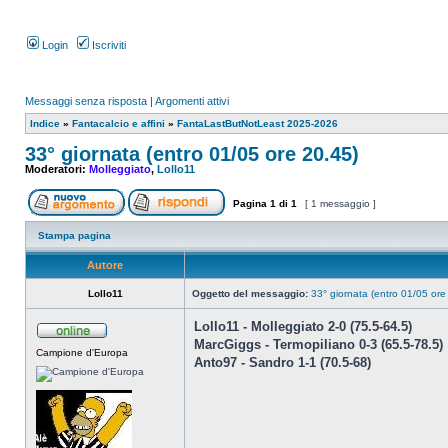
Login
Iscriviti
Messaggi senza risposta
|
Argomenti attivi
Indice
»
Fantacalcio e affini
»
FantaLastButNotLeast 2025-2026
33° giornata (entro 01/05 ore 20.45)
Moderatori:
Molleggiato
,
Lollo11
Pagina
1
di
1
[ 1 messaggio ]
Stampa pagina
Autore
Lollo11
Oggetto del messaggio:
33° giornata (entro 01/05 ore
Lollo11 - Molleggiato 2-0 (75.5-64.5)
MarcGiggs - Termopiliano 0-3 (65.5-78.5)
Campione d'Europa
Anto97 - Sandro 1-1 (70.5-68)