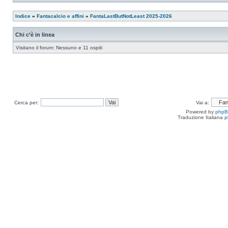
Indice
»
Fantacalcio e affini
»
FantaLastButNotLeast 2025-2026
Chi c’è in linea
Visitano il forum: Nessuno e 11 ospiti
Cerca per:
Vai a:
Powered by
php
Traduzione Italiana
p