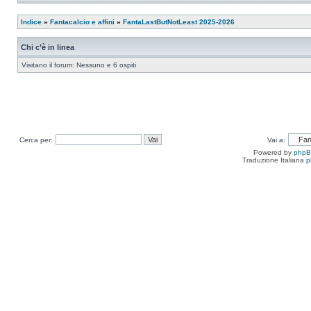
Indice
»
Fantacalcio e affini
»
FantaLastButNotLeast 2025-2026
Chi c’è in linea
Visitano il forum: Nessuno e 6 ospiti
Cerca per:
Vai a:
Powered by
php
Traduzione Italiana
p