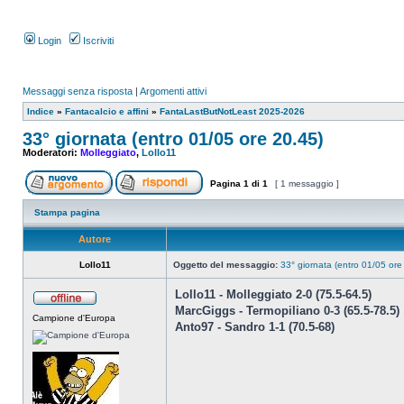
Login
Iscriviti
Messaggi senza risposta
|
Argomenti attivi
Indice
»
Fantacalcio e affini
»
FantaLastButNotLeast 2025-2026
33° giornata (entro 01/05 ore 20.45)
Moderatori:
Molleggiato
,
Lollo11
Pagina
1
di
1
[ 1 messaggio ]
Stampa pagina
Autore
Lollo11
Oggetto del messaggio:
33° giornata (entro 01/05 ore
Lollo11 - Molleggiato 2-0 (75.5-64.5)
MarcGiggs - Termopiliano 0-3 (65.5-78.5)
Campione d'Europa
Anto97 - Sandro 1-1 (70.5-68)