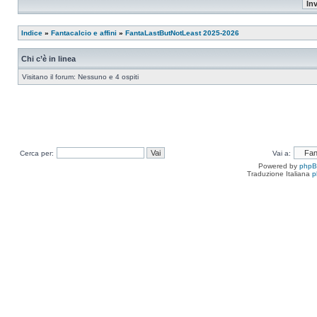
Indice
»
Fantacalcio e affini
»
FantaLastButNotLeast 2025-2026
Chi c’è in linea
Visitano il forum: Nessuno e 4 ospiti
Cerca per:
Vai a:
Powered by
php
Traduzione Italiana
p