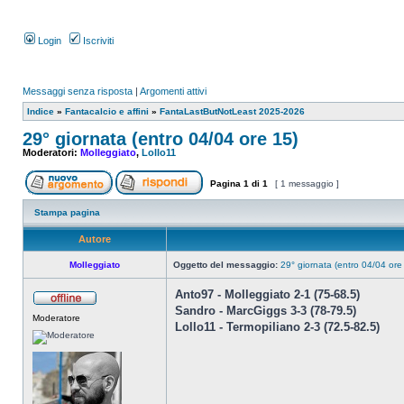
Login
Iscriviti
Messaggi senza risposta
|
Argomenti attivi
Indice
»
Fantacalcio e affini
»
FantaLastButNotLeast 2025-2026
29° giornata (entro 04/04 ore 15)
Moderatori:
Molleggiato
,
Lollo11
Pagina
1
di
1
[ 1 messaggio ]
Stampa pagina
Autore
Molleggiato
Oggetto del messaggio:
29° giornata (entro 04/04 ore
Anto97 - Molleggiato 2-1 (75-68.5)
Sandro - MarcGiggs 3-3 (78-79.5)
Moderatore
Lollo11 - Termopiliano 2-3 (72.5-82.5)