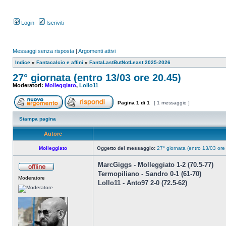
Login
Iscriviti
Messaggi senza risposta
|
Argomenti attivi
Indice
»
Fantacalcio e affini
»
FantaLastButNotLeast 2025-2026
27° giornata (entro 13/03 ore 20.45)
Moderatori:
Molleggiato
,
Lollo11
Pagina
1
di
1
[ 1 messaggio ]
Stampa pagina
Autore
Molleggiato
Oggetto del messaggio:
27° giornata (entro 13/03 ore
MarcGiggs - Molleggiato 1-2 (70.5-77)
Termopiliano - Sandro 0-1 (61-70)
Moderatore
Lollo11 - Anto97 2-0 (72.5-62)