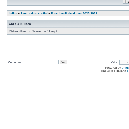
Indice
»
Fantacalcio e affini
»
FantaLastButNotLeast 2025-2026
Chi c’è in linea
Visitano il forum: Nessuno e 12 ospiti
Cerca per:
Vai a:
Powered by
php
Traduzione Italiana
p