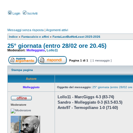
Login
Iscriviti
Messaggi senza risposta
|
Argomenti attivi
Indice
»
Fantacalcio e affini
»
FantaLastButNotLeast 2025-2026
25° giornata (entro 28/02 ore 20.45)
Moderatori:
Molleggiato
,
Lollo11
Pagina
1
di
1
[ 1 messaggio ]
Stampa pagina
Autore
Molleggiato
Oggetto del messaggio:
25° giornata (entro 28/02 ore
Lollo11 - MarcGiggs 4-3 (83-74)
Sandro - Molleggiato 0-3 (63.5-83.5)
Moderatore
Anto97 - Termopiliano 1-0 (71-60)