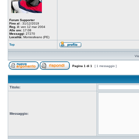
Forum Supporter
Fino al
: 31/12/2019
Reg. il:
ven 12 mar 2004
Alle ore:
17:08
Messaggi:
27270
Località:
Montesilvano (PE)
Top
Vis
Pagina
1
di
1
[ 1 messaggio ]
Titolo:
Messaggio: